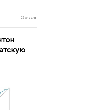
23 апреля
нтон
атскую