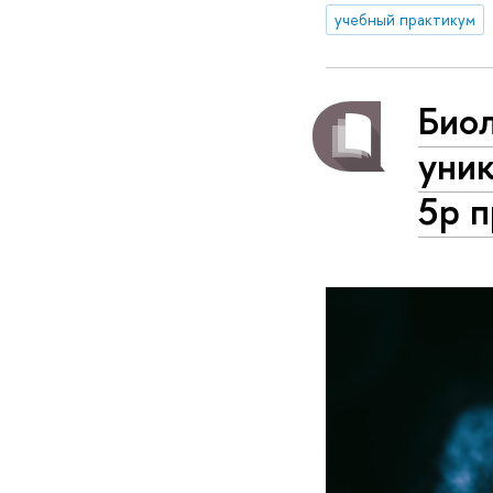
учебный практикум
Био
уни
5р 