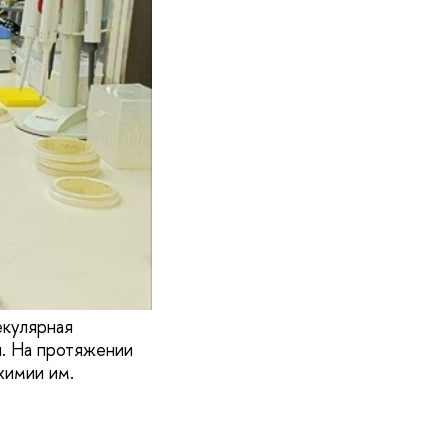
екулярная
и. На протяжении
химии им.