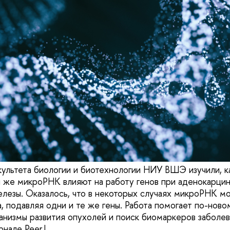
ультета биологии и биотехнологии НИУ ВШЭ изучили, к
 же микроРНК влияют на работу генов при аденокарци
лезы. Оказалось, что в некоторых случаях микроРНК мо
, подавляя одни и те же гены. Работа помогает по-новом
низмы развития опухолей и поиск биомаркеров заболева
нале PeerJ.