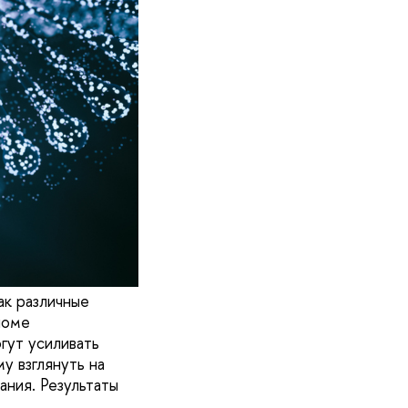
ак различные
номе
гут усиливать
у взглянуть на
ния. Результаты