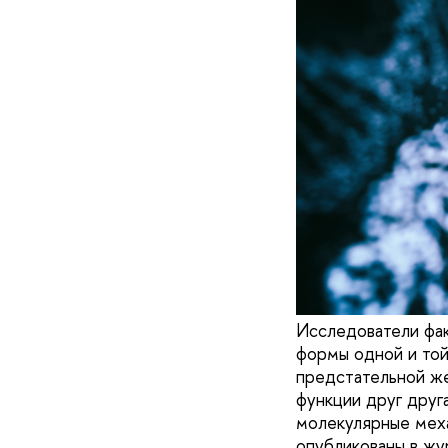
Исследователи фак
формы одной и той
предстательной же
функции друг друга
молекулярные меха
опубликованы в жур