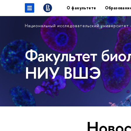
О факультете
Образовани
Национальный исследовательский университет
Факультет био
НИУ ВШЭ
Новос