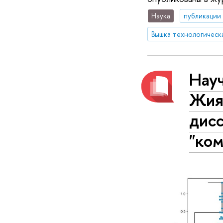
Наука
публикации
Вышка технологическ
Науч
Жия
дис
"ко