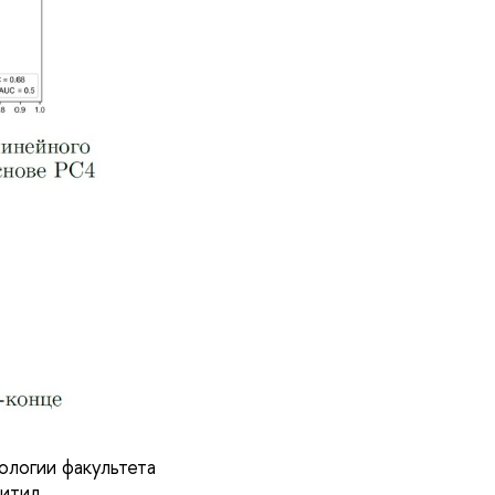
ологии факультета
итил