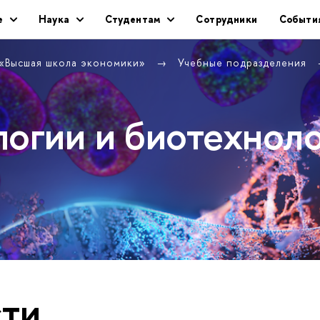
е
Наука
Студентам
Сотрудники
Событи
 «Высшая школа экономики»
Учебные подразделения
логии и биотехнол
ти