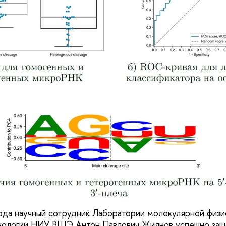
ода научный сотрудник Лаборатории молекулярной физи
хнологии НИУ ВШЭ Антон Павлович Жиянов успешно защ