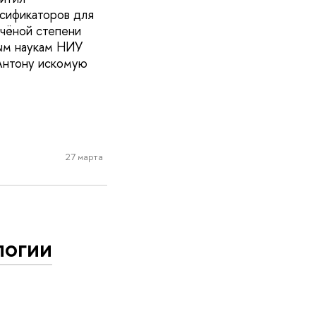
ссификаторов для
чёной степени
ным наукам НИУ
Антону искомую
27 марта
логии