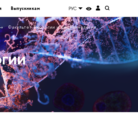
я
Выпускникам
РУС
Факультет биологии и биотехнологии
огии