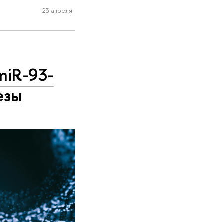
23 апреля
miR-93-
езы