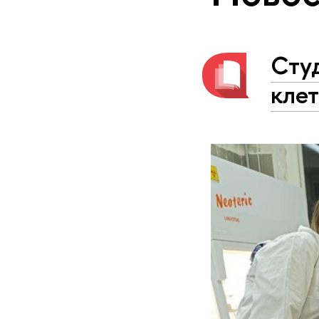
Сту
кле