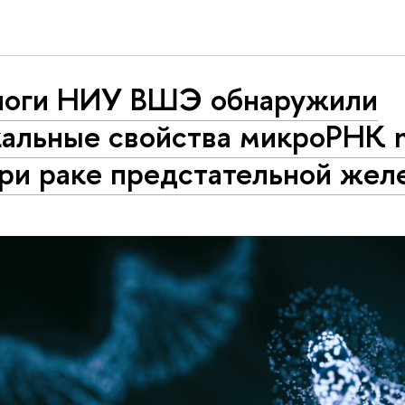
логи НИУ ВШЭ обнаружили
кальные свойства микроРНК 
при раке предстательной жел