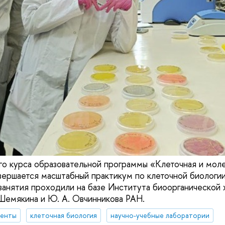
го курса образовательной программы «Клеточная и мол
вершается масштабный практикум по клеточной биологи
занятия проходили на базе Института биоорганической 
Шемякина и Ю. А. Овчинникова РАН.
денты
клеточная биология
научно-учебные лаборатории