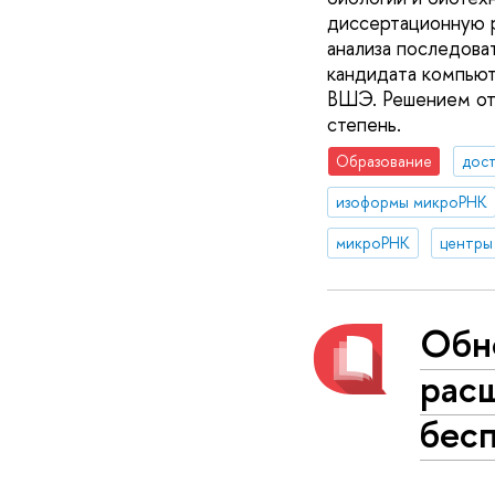
диссертационную р
анализа последова
кандидата компью
ВШЭ. Решением от 
степень.
Образование
дос
изоформы микроРНК
микроРНК
центры
Обн
расш
бес