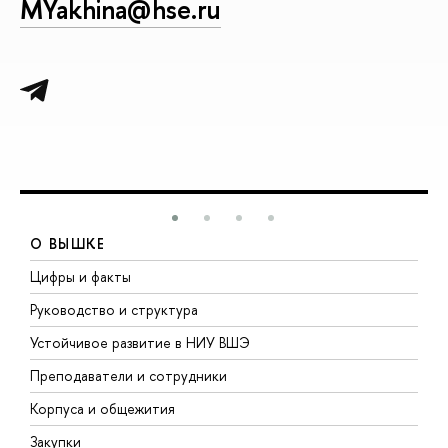
MYakhina@hse.ru
О ВЫШКЕ
Цифры и факты
Л
Руководство и структура
Д
Устойчивое развитие в НИУ ВШЭ
О
Преподаватели и сотрудники
П
Корпуса и общежития
В
Закупки
П