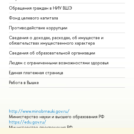
Обращения граждан в НИУ ВШЭ
А
Фонд целевого капитала
Д
Противодействие коррупции
Ц
Сведения о доходах, расходах, об имуществе и
Б
обязательствах имущественного характера
О
Сведения об образовательной организации
О
Людям с ограниченными возможностями здоровья
Единая платежная страница
Работа в Вышке
http://www.minobrnauki.gov.ru/
Министерство науки и высшего образования РФ
https://edu.gov.ru/
Министерство просвещения РФ
https://elearning.hse.ru/mooc