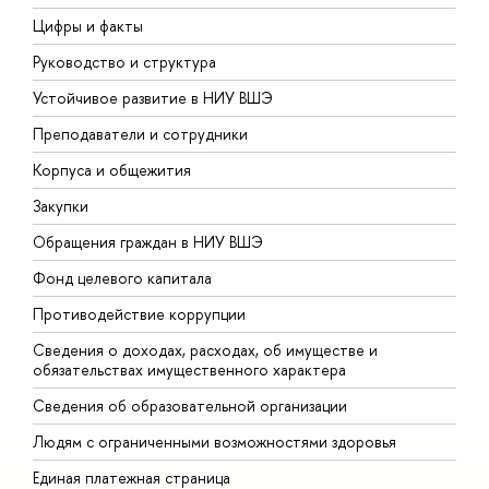
Цифры и факты
Л
Руководство и структура
Д
Устойчивое развитие в НИУ ВШЭ
О
Преподаватели и сотрудники
П
Корпуса и общежития
В
Закупки
П
Обращения граждан в НИУ ВШЭ
А
Фонд целевого капитала
Д
Противодействие коррупции
Ц
Сведения о доходах, расходах, об имуществе и
Б
обязательствах имущественного характера
О
Сведения об образовательной организации
О
Людям с ограниченными возможностями здоровья
Единая платежная страница