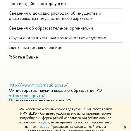
Противодействие коррупции
Ц
Сведения о доходах, расходах, об имуществе и
Б
обязательствах имущественного характера
О
Сведения об образовательной организации
О
Людям с ограниченными возможностями здоровья
Единая платежная страница
Работа в Вышке
http://www.minobrnauki.gov.ru/
Министерство науки и высшего образования РФ
https://edu.gov.ru/
Министерство просвещения РФ
https://elearning.hse.ru/mooc
Мы используем файлы cookies для улучшения работы сайта
Массовые открытые онлайн-курсы
НИУ ВШЭ и большего удобства его использования. Более
подробную информацию об использовании файлов cookies
можно найти
здесь
, наши правила обработки персональных
данных –
здесь
. Продолжая пользоваться сайтом, вы
✖
© НИУ ВШЭ 1993–2026
Адреса и контакты
Условия