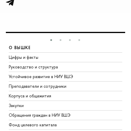
О ВЫШКЕ
Цифры и факты
Л
Руководство и структура
Д
Устойчивое развитие в НИУ ВШЭ
О
Преподаватели и сотрудники
П
Корпуса и общежития
В
Закупки
П
Обращения граждан в НИУ ВШЭ
А
Фонд целевого капитала
Д