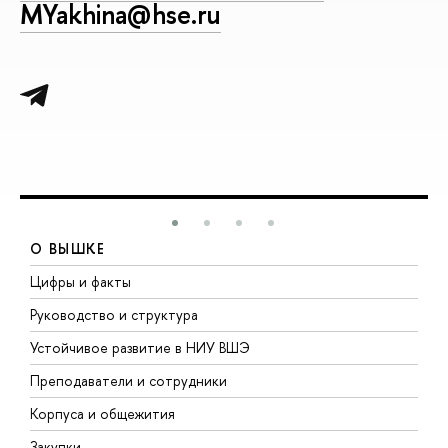
MYakhina@hse.ru
О ВЫШКЕ
Цифры и факты
Л
Руководство и структура
Д
Устойчивое развитие в НИУ ВШЭ
О
Преподаватели и сотрудники
П
Корпуса и общежития
В
Закупки
П