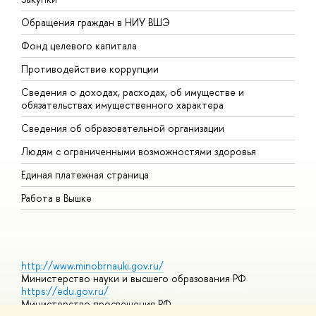
Обращения граждан в НИУ ВШЭ
А
Фонд целевого капитала
Д
Противодействие коррупции
Ц
Сведения о доходах, расходах, об имуществе и
Б
обязательствах имущественного характера
О
Сведения об образовательной организации
О
Людям с ограниченными возможностями здоровья
Единая платежная страница
Работа в Вышке
http://www.minobrnauki.gov.ru/
Министерство науки и высшего образования РФ
https://edu.gov.ru/
Министерство просвещения РФ