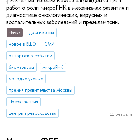
физиологии. Евгений Князев награжден за цикл
работ о роли микроРНК в механизмах развития и
диагностике онкологических, вирусных и
воспалительных заболеваний и преэклампсии.
Наука
достижения
новое в ВШЭ
СМИ
репортаж о событии
биомаркеры
микроРНК
молодые ученые
премия правительства Москвы
Преэклампсия
центры превосходства
11 февраля