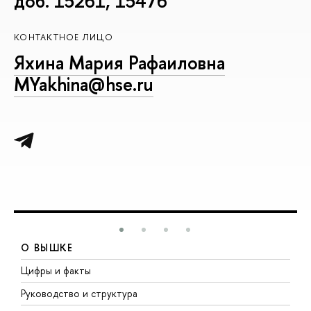
доб. 15261, 15476
КОНТАКТНОЕ ЛИЦО
Яхина Мария Рафаиловна
MYakhina@hse.ru
О ВЫШКЕ
Цифры и факты
Л
Руководство и структура
Д