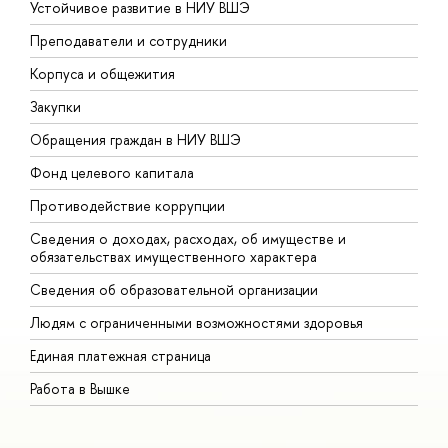
Устойчивое развитие в НИУ ВШЭ
О
Преподаватели и сотрудники
П
Корпуса и общежития
В
Закупки
П
Обращения граждан в НИУ ВШЭ
А
Фонд целевого капитала
Д
Противодействие коррупции
Ц
Сведения о доходах, расходах, об имуществе и
Б
обязательствах имущественного характера
О
Сведения об образовательной организации
О
Людям с ограниченными возможностями здоровья
Единая платежная страница
Работа в Вышке