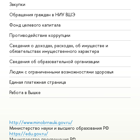
Закупки
П
Обращения граждан в НИУ ВШЭ
А
Фонд целевого капитала
Д
Противодействие коррупции
Ц
Сведения о доходах, расходах, об имуществе и
Б
обязательствах имущественного характера
О
Сведения об образовательной организации
О
Людям с ограниченными возможностями здоровья
Единая платежная страница
Работа в Вышке
http://www.minobrnauki.gov.ru/
Министерство науки и высшего образования РФ
https://edu.gov.ru/
Министерство просвещения РФ