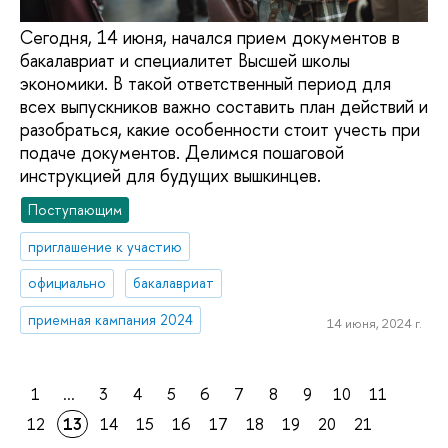
Сегодня, 14 июня, начался прием документов в
бакалавриат и специалитет Высшей школы
экономики. В такой ответственный период для
всех выпускников важно составить план действий и
разобраться, какие особенности стоит учесть при
подаче документов. Делимся пошаговой
инструкцией для будущих вышкинцев.
Поступающим
приглашение к участию
официально
бакалавриат
приемная кампания 2024
14 июня, 2024 г.
1
...
3
4
5
6
7
8
9
10
11
12
13
14
15
16
17
18
19
20
21