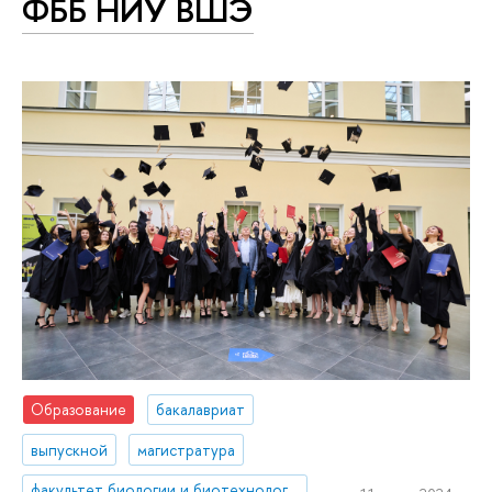
ФББ НИУ ВШЭ
Образование
бакалавриат
выпускной
магистратура
факультет биологии и биотехнологии