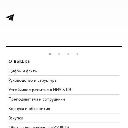
О ВЫШКЕ
Цифры и факты
Л
Руководство и структура
Д
Устойчивое развитие в НИУ ВШЭ
О
Преподаватели и сотрудники
П
Корпуса и общежития
В
Закупки
П
Обращения граждан в НИУ ВШЭ
А