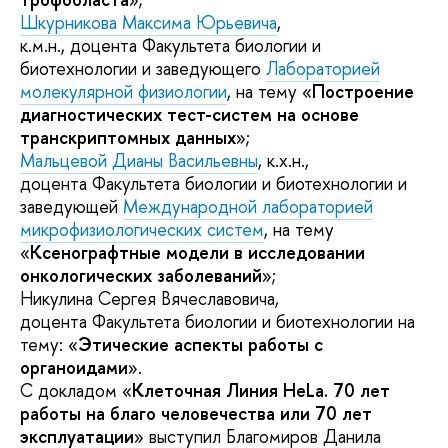
Шкурникова Максима Юрьевича
,
к.м.н., доцента Факультета биологии и
биотехнологии и заведующего
Лабораторией
молекулярной физиологии
, на тему «
Построение
диагностических тест-систем на основе
транскриптомных данных
»;
Мальцевой Дианы Васильевны
, к.х.н.,
доцента Факультета биологии и биотехнологии и
заведующей
Mеждународной лабораторией
микрофизиологических систем
, на тему
«
Ксенографтные модели в исследовании
онкологических заболеваний
»;
Никулина Сергея Вячеславовича,
доцента Факультета биологии и биотехнологии на
тему: «
Этические аспекты работы с
органоидами
».
С докладом «
Клеточная Линия HeLa. 70 лет
работы на благо человечества или 70 лет
эксплуатации
» выступил Благомиров Данила