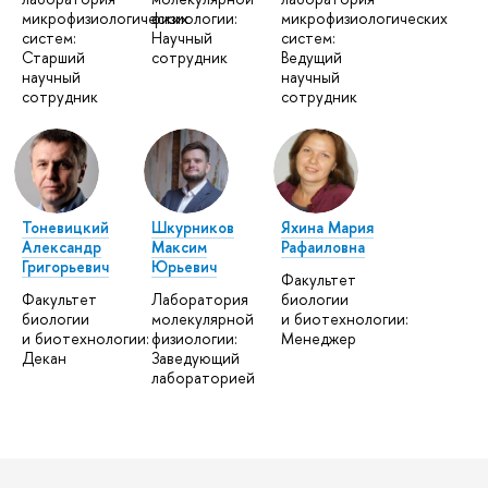
микрофизиологических
физиологии:
микрофизиологических
систем:
Научный
систем:
Старший
сотрудник
Ведущий
научный
научный
сотрудник
сотрудник
Тоневицкий
Шкурников
Яхина Мария
Александр
Максим
Рафаиловна
Григорьевич
Юрьевич
Факультет
Факультет
Лаборатория
биологии
биологии
молекулярной
и биотехнологии:
и биотехнологии:
физиологии:
Менеджер
Декан
Заведующий
лабораторией