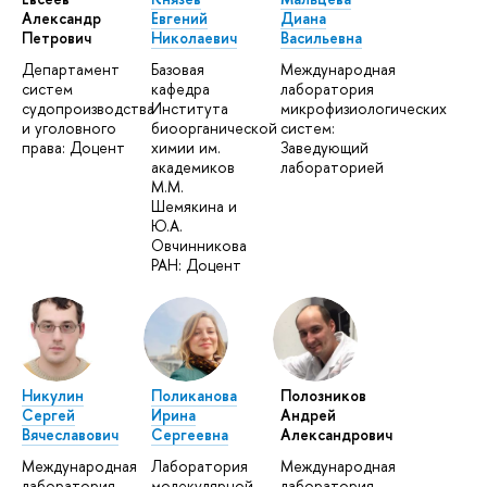
Александр
Евгений
Диана
Петрович
Николаевич
Васильевна
Департамент
Базовая
Mеждународная
систем
кафедра
лаборатория
судопроизводства
Института
микрофизиологических
и уголовного
биоорганической
систем:
права: Доцент
химии им.
Заведующий
академиков
лабораторией
М.М.
Шемякина и
Ю.А.
Овчинникова
РАН: Доцент
Никулин
Поликанова
Полозников
Сергей
Ирина
Андрей
Вячеславович
Сергеевна
Александрович
Mеждународная
Лаборатория
Mеждународная
лаборатория
молекулярной
лаборатория