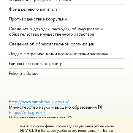
Фонд целевого капитала
Д
Противодействие коррупции
Ц
Сведения о доходах, расходах, об имуществе и
Б
обязательствах имущественного характера
О
Сведения об образовательной организации
О
Людям с ограниченными возможностями здоровья
Единая платежная страница
Работа в Вышке
http://www.minobrnauki.gov.ru/
Министерство науки и высшего образования РФ
https://edu.gov.ru/
Министерство просвещения РФ
https://elearning.hse.ru/mooc
Мы используем файлы cookies для улучшения работы сайта
Массовые открытые онлайн-курсы
НИУ ВШЭ и большего удобства его использования. Более