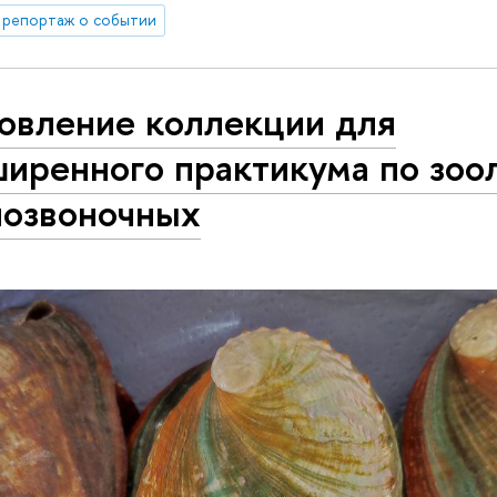
репортаж о событии
овление коллекции для
иренного практикума по зоо
позвоночных