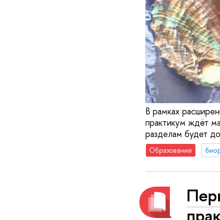
В рамках расширен
практикум ждёт м
разделам будет до
Образование
био
Пер
прак