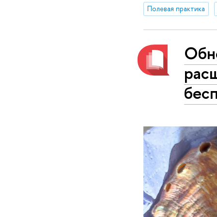
Полевая практика
Обн
расш
бес