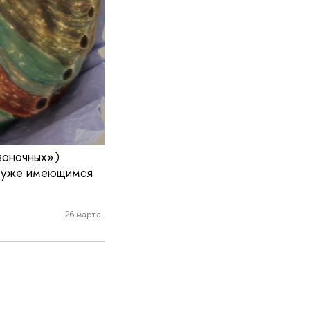
воночных»)
к уже имеющимся
26 марта