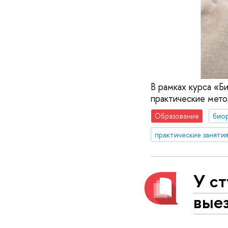
В рамках курса «Б
практические мето
Образование
био
практические заняти
У ст
выез