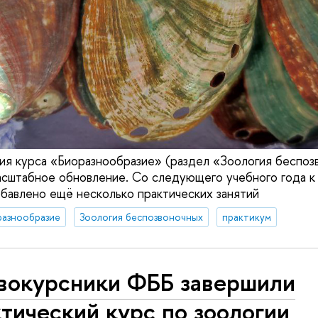
ия курса «Биоразнообразие» (раздел «Зоология беспоз
асштабное обновление. Со следующего учебного года 
бавлено ещё несколько практических занятий
разнообразие
Зоология беспозвоночных
практикум
вокурсники ФББ завершили
тический курс по зоологии