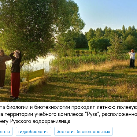
та биологии и биотехнологии проходят летнюю полевую
а территории учебного комплекса "Руза", расположенн
егу Рузского водохранилища
денты
гидробиология
Зоология беспозвоночных