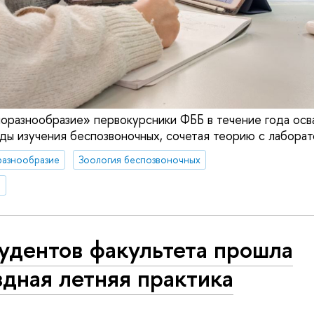
иоразнообразие» первокурсники ФББ в течение года осв
ды изучения беспозвоночных, сочетая теорию с лабора
разнообразие
Зоология беспозвоночных
я
удентов факультета прошла
дная летняя практика