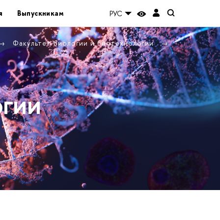
я
Выпускникам
РУС
Факультет биологии и биотехнологии
огии