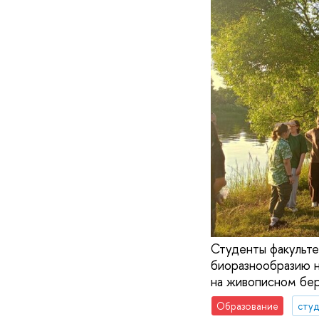
Студенты факульте
биоразнообразию н
на живописном бер
Образование
сту