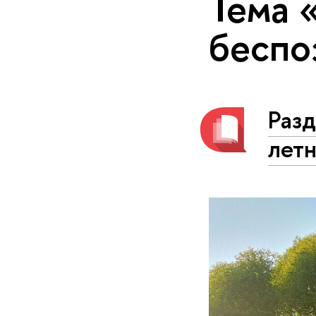
Тема 
беспо
Разд
летн