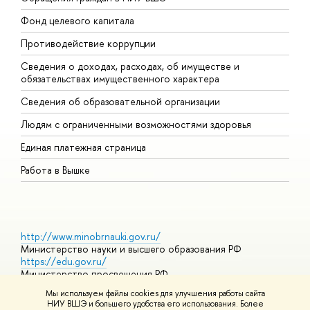
Фонд целевого капитала
Д
Противодействие коррупции
Ц
Сведения о доходах, расходах, об имуществе и
Б
обязательствах имущественного характера
О
Сведения об образовательной организации
О
Людям с ограниченными возможностями здоровья
Единая платежная страница
Работа в Вышке
http://www.minobrnauki.gov.ru/
Министерство науки и высшего образования РФ
https://edu.gov.ru/
Министерство просвещения РФ
https://elearning.hse.ru/mooc
Мы используем файлы cookies для улучшения работы сайта
Массовые открытые онлайн-курсы
НИУ ВШЭ и большего удобства его использования. Более