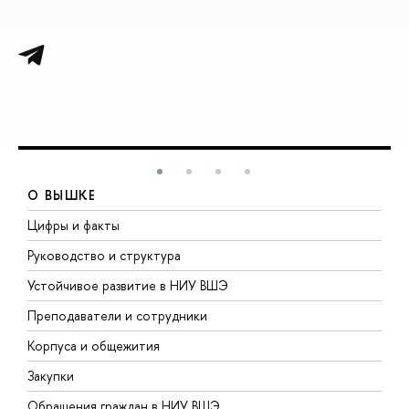
О ВЫШКЕ
Цифры и факты
Л
Руководство и структура
Д
Устойчивое развитие в НИУ ВШЭ
О
Преподаватели и сотрудники
П
Корпуса и общежития
В
Закупки
П
Обращения граждан в НИУ ВШЭ
А