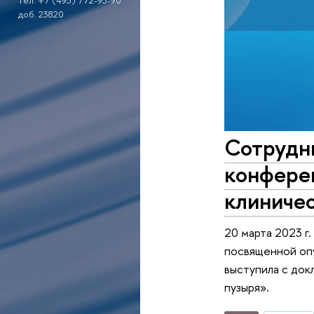
тел. +7 (495) 772-95-90
доб. 23820
Сотрудн
конфере
клиниче
20 марта 2023 г
посвященной оп
выступила с до
пузыря».