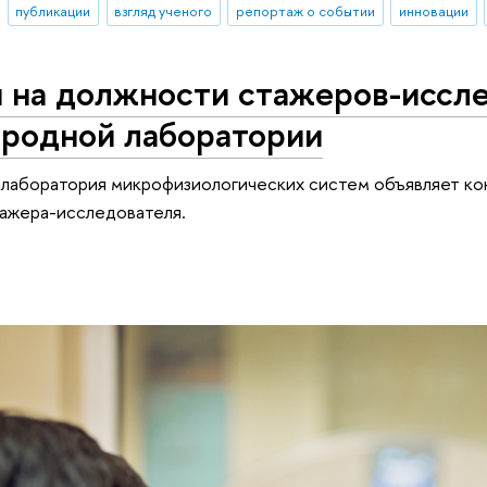
публикации
взгляд ученого
репортаж о событии
инновации
и на должности стажеров-иссл
родной лаборатории
лаборатория микрофизиологических систем объявляет ко
тажера-исследователя.