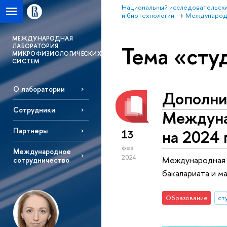
Национальный исследовательски
и биотехнологии
Международн
MЕЖДУНАРОДНАЯ
Тема «сту
ЛАБОРАТОРИЯ
МИКРОФИЗИОЛОГИЧЕСКИХ
СИСТЕМ
О лаборатории
Дополни
Сотрудники
Междуна
Партнеры
на 2024 
13
фев
Международное
2024
Международная 
сотрудничество
бакалариата и м
Образование
ст