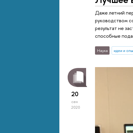
Даже летний пер
руководством со
результат не за
способные подав
Наука
идеи и оп
20
сен
2020