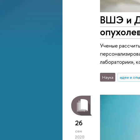
ВШЭ и Д
опухолев
Ученые рассчиты
персонализирова
лаборатории», к
Наука
идеи и оп
26
сен
2020