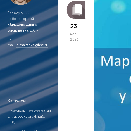
Заведующий
лабораторией –
Мальцева Диана
23
Васильевна
, д.б.н.
мар
e-
2023
mail:
d.maltseva@hse.ru
Контакты
г. Москва, Профсоюзная
ул., д. 33, корп. 4, каб.
510,