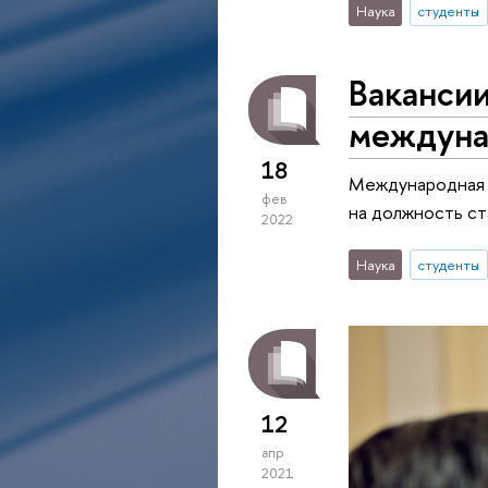
Наука
студенты
Ваканси
междуна
18
Международная 
фев
на должность с
2022
Наука
студенты
12
апр
2021