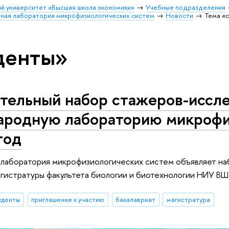
й университет «Высшая школа экономики»
Учебные подразделения
ая лаборатория микрофизиологических систем
Новости
Тема «
денты»
тельный набор стажеров-иссле
родную лабораторию микрофи
год
лаборатория микрофизиологических систем объявляет наб
агистратуры факультета биологии и биотехнологии НИУ ВШ
уденты
приглашение к участию
бакалавриат
магистратура