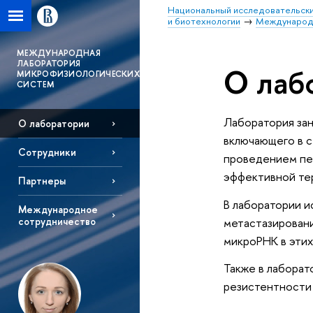
Национальный исследовательски
и биотехнологии
Международн
MЕЖДУНАРОДНАЯ
ЛАБОРАТОРИЯ
О лаб
МИКРОФИЗИОЛОГИЧЕСКИХ
СИСТЕМ
Лаборатория зан
О лаборатории
включающего в с
Сотрудники
проведением пе
эффективной тер
Партнеры
В лаборатории и
Международное
метастазировани
сотрудничество
микроРНК в этих
Также в лаборат
резистентности 