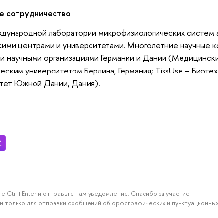
 сотрудничество
дународной лаборатории микрофизиологических систем 
ими центрами и университетами. Многолетние научные ко
и научными организациями Германии и Дании (Медицински
ческим университетом Берлина, Германия; TissUse – Биоте
тет Южной Дании, Дания).
е Ctrl+Enter и отправьте нам уведомление. Спасибо за участие!
н только для отправки сообщений об орфографических и пунктуационных