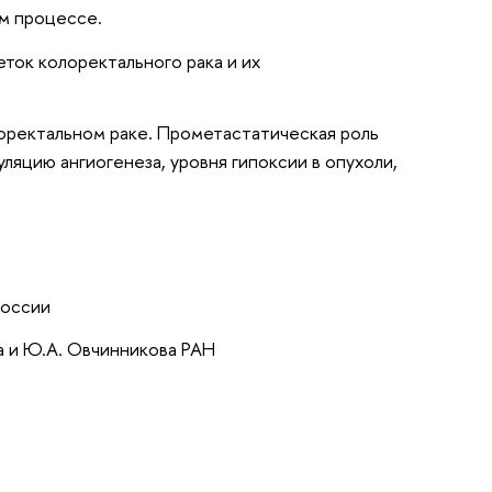
ом процессе.
еток колоректального рака и их
оректальном раке. Прометастатическая роль
яцию ангиогенеза, уровня гипоксии в опухоли,
России
 и Ю.А. Овчинникова РАН