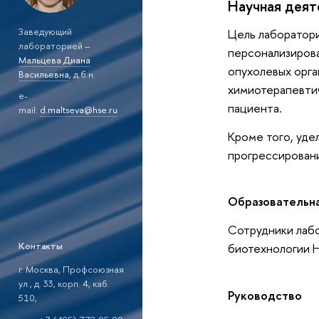
Научная деят
Заведующий
Цель лаборатори
лабораторией –
персонализирова
Мальцева Диана
опухолевых орг
Васильевна
, д.б.н.
химиотерапевтич
e-
пациента.
mail:
d.maltseva@hse.ru
Кроме того, уде
прогрессировани
Образовательн
Сотрудники лабо
Контакты
биотехнологии 
г. Москва, Профсоюзная
ул., д. 33, корп. 4, каб.
Руководство
510,