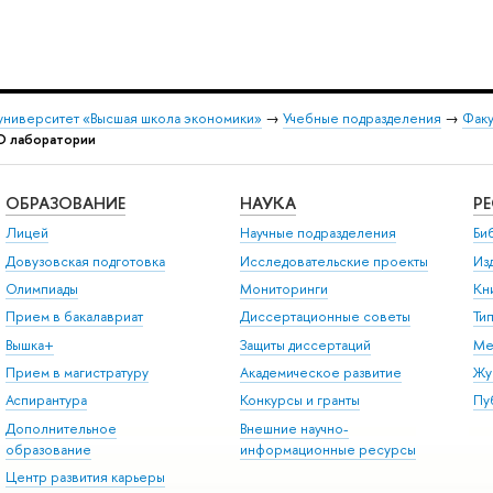
университет «Высшая школа экономики»
→
Учебные подразделения
→
Факу
О лаборатории
ОБРАЗОВАНИЕ
НАУКА
Р
Лицей
Научные подразделения
Би
Довузовская подготовка
Исследовательские проекты
Из
Олимпиады
Мониторинги
Кн
Прием в бакалавриат
Диссертационные советы
Ти
Вышка+
Защиты диссертаций
Ме
Прием в магистратуру
Академическое развитие
Жу
Аспирантура
Конкурсы и гранты
Пу
Дополнительное
Внешние научно-
образование
информационные ресурсы
Центр развития карьеры