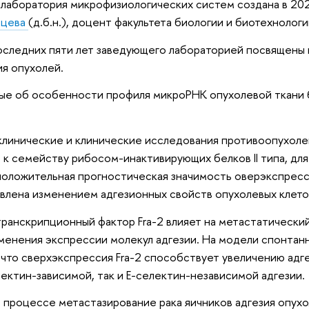
лаборатория микрофизиологических систем создана в 20
ьцева
(д.б.н.), доцент факультета биологии и биотехноло
оследних пяти лет заведующего лабораторией посвящены 
я опухолей.
ые об особенности профиля микроРНК опухолевой ткани б
линические и клинические исследования противоопухолев
к семейству рибосом-инактивирующих белков II типа, для
 положительная прогностическая значимость оверэкспресс
влена изменением адгезионных свойств опухолевых клето
 транскрипционный фактор Fra-2 влияет на метастатически
менения экспрессии молекул адгезии. На модели спонтан
 что сверхэкспрессия Fra-2 способствует увеличению адг
лектин-зависимой, так и Е-селектин-независимой адгезии.
 в процессе метастазирование рака яичников адгезия опух