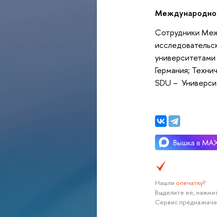
Международное
Сотрудники Меж
исследовательск
университетами 
Германия; Техни
SDU – Универси
Нашли
опечатку
?
Выделите её, нажмит
Сервис предназначе