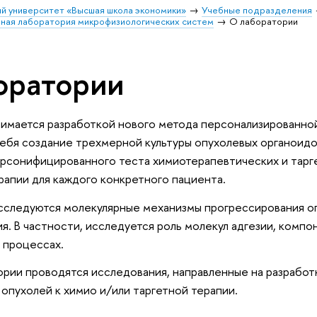
й университет «Высшая школа экономики»
Учебные подразделения
ая лаборатория микрофизиологических систем
О лаборатории
оратории
имается разработкой нового метода персонализированной
ебя создание трехмерной культуры опухолевых органоидо
рсонифицированного теста химиотерапевтических и тарг
апии для каждого конкретного пациента.
сследуются молекулярные механизмы прогрессирования о
я. В частности, исследуется роль молекул адгезии, компо
 процессах.
ории проводятся исследования, направленные на разрабо
опухолей к химио и/или таргетной терапии.