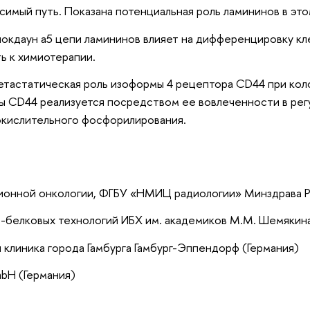
симый путь. Показана потенциальная роль ламининов в эт
 нокдаун a5 цепи ламининов влияет на дифференцировку кл
ь к химиотерапии.
етастатическая роль изоформы 4 рецептора CD44 при кол
 CD44 реализуется посредством ее вовлеченности в регул
окислительного фосфорилирования.
ионной онкологии, ФГБУ «НМИЦ радиологии» Минздрава 
-белковых технологий ИБХ им. академиков М.М. Шемякина
 клиника города Гамбурга Гамбург-Эппендорф (Германия)
mbH (Германия)