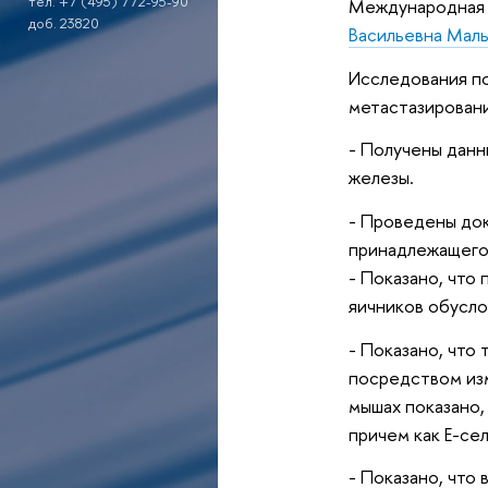
тел. +7 (495) 772-95-90
Международная 
доб. 23820
Васильевна Мал
Исследования п
метастазировани
- Получены данн
железы.
- Проведены док
принадлежащего 
- Показано, что
яичников обусло
- Показано, что
посредством из
мышах показано,
причем как Е-се
- Показано, что