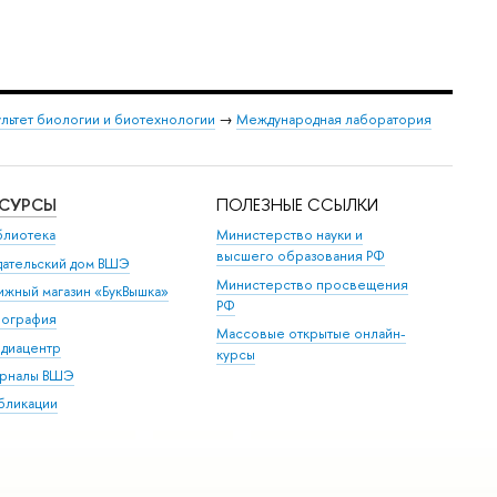
льтет биологии и биотехнологии
→
Международная лаборатория
ЕСУРСЫ
ПОЛЕЗНЫЕ ССЫЛКИ
блиотека
Министерство науки и
высшего образования РФ
дательский дом ВШЭ
Министерство просвещения
ижный магазин «БукВышка»
РФ
пография
Массовые открытые онлайн-
диацентр
курсы
рналы ВШЭ
бликации