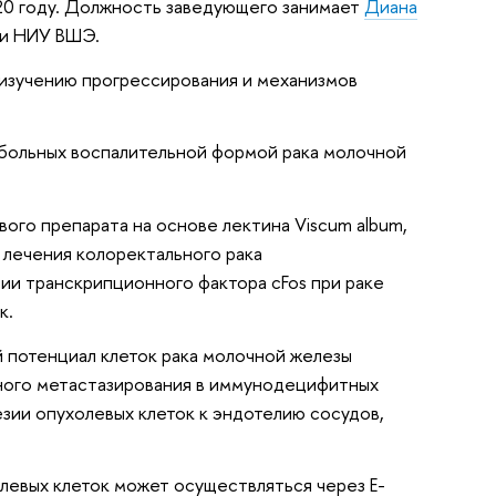
20 году. Должность заведующего занимает
Диана
гии НИУ ВШЭ.
изучению прогрессирования и механизмов
ольных воспалительной формой рака молочной
ого препарата на основе лектина Viscum album,
 лечения колоректального рака
ии транскрипционного фактора cFos при раке
к.
й потенциал клеток рака молочной железы
ного метастазирования в иммунодецифитных
езии опухолевых клеток к эндотелию сосудов,
олевых клеток может осуществляться через Е-