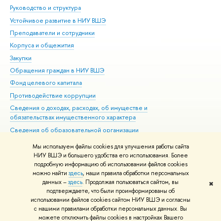
Руководство и структура
Дов
Устойчивое развитие в НИУ ВШЭ
Ол
Преподаватели и сотрудники
При
Корпуса и общежития
Вы
Закупки
При
Обращения граждан в НИУ ВШЭ
Ас
Фонд целевого капитала
До
Противодействие коррупции
Цен
Сведения о доходах, расходах, об имуществе и
Би
обязательствах имущественного характера
Об
Сведения об образовательной организации
Обр
Людям с ограниченными возможностями здоровья
Мы используем файлы cookies для улучшения работы сайта
Единая платежная страница
НИУ ВШЭ и большего удобства его использования. Более
подробную информацию об использовании файлов cookies
Работа в Вышке
можно найти
здесь
, наши правила обработки персональных
данных –
здесь
. Продолжая пользоваться сайтом, вы
✖
Редактору
подтверждаете, что были проинформированы об
© НИУ ВШЭ 1993–2026
Адреса и контакты
Условия использования
использовании файлов cookies сайтом НИУ ВШЭ и согласны
с нашими правилами обработки персональных данных. Вы
материалов
Политика конфиденциальности
Карта сайта
можете отключить файлы cookies в настройках Вашего
Шрифты HSE Sans и HSE Slab разработаны в
Школе дизайна НИУ ВШЭ