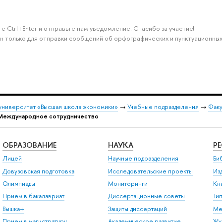
е Ctrl+Enter и отправьте нам уведомление. Спасибо за участие!
н только для отправки сообщений об орфографических и пунктуационных
университет «Высшая школа экономики»
→
Учебные подразделения
→
Факу
Международное сотрудничество
ОБРАЗОВАНИЕ
НАУКА
Р
Лицей
Научные подразделения
Би
Довузовская подготовка
Исследовательские проекты
Из
Олимпиады
Мониторинги
Кн
Прием в бакалавриат
Диссертационные советы
Ти
Вышка+
Защиты диссертаций
Ме
Прием в магистратуру
Академическое развитие
Жу