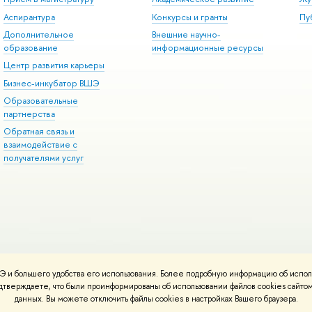
Аспирантура
Конкурсы и гранты
Пу
Дополнительное
Внешние научно-
образование
информационные ресурсы
Центр развития карьеры
Бизнес-инкубатор ВШЭ
Образовательные
партнерства
Обратная связь и
взаимодействие с
получателями услуг
 и большего удобства его использования. Более подробную информацию об испол
онтакты
Условия использования материалов
Политика конфиденциальност
подтверждаете, что были проинформированы об использовании файлов cookies сай
ботаны в
Школе дизайна НИУ ВШЭ
данных. Вы можете отключить файлы cookies в настройках Вашего браузера.