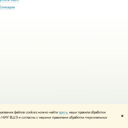
бликации
ьзовании файлов cookies можно найти
здесь
, наши правила обработки
и
Карта сайта
Редактору
✖
том НИУ ВШЭ и согласны с нашими правилами обработки персональных