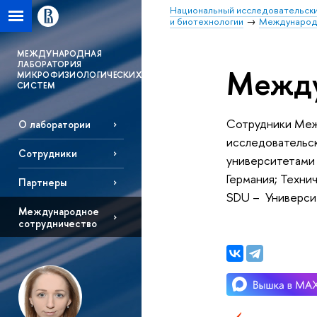
Национальный исследовательски
и биотехнологии
Международн
MЕЖДУНАРОДНАЯ
ЛАБОРАТОРИЯ
Между
МИКРОФИЗИОЛОГИЧЕСКИХ
СИСТЕМ
Сотрудники Меж
О лаборатории
исследовательск
Сотрудники
университетами 
Германия; Техни
Партнеры
SDU –
У
ниверси
Международное
сотрудничество