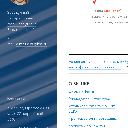
Нашли
опечатку
?
Заведующий
Выделите её, нажмит
лабораторией –
Сервис предназначе
Мальцева Диана
Васильевна
, д.б.н.
e-
mail:
d.maltseva@hse.ru
Национальный исследовательский 
микрофизиологических систем
→
О ВЫШКЕ
Цифры и факты
Контакты
Руководство и структура
Устойчивое развитие в НИУ
г. Москва, Профсоюзная
ВШЭ
ул., д. 33, корп. 4, каб.
Преподаватели и сотрудники
510,
Корпуса и общежития