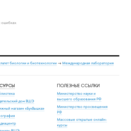
 ошибках.
льтет биологии и биотехнологии
→
Международная лаборатория
ЕСУРСЫ
ПОЛЕЗНЫЕ ССЫЛКИ
блиотека
Министерство науки и
высшего образования РФ
дательский дом ВШЭ
Министерство просвещения
ижный магазин «БукВышка»
РФ
пография
Массовые открытые онлайн-
диацентр
курсы
рналы ВШЭ