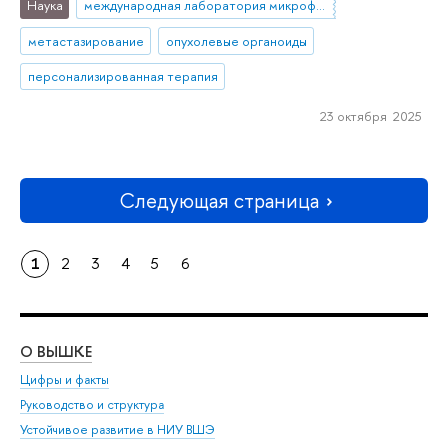
Наука
международная лаборатория микрофизиологических систем
метастазирование
опухолевые органоиды
персонализированная терапия
23 октября 2025
Следующая страница
1
2
3
4
5
6
О ВЫШКЕ
ОБ
Цифры и факты
Ли
Руководство и структура
Дов
Устойчивое развитие в НИУ ВШЭ
Ол