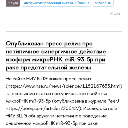
Наука
автоматизированная система Exodus
экзосомы
29 мая
Опубликован пресс-релиз про
нетипичное синергичное действие
изоформ микроРНК miR-93-5p при
раке предстательной железы
На сайте НИУ ВШЭ вышел пресс-релиз
(https://www.hse.ru/news/science/1152167635.html)
на основании статьи про уникальные свойства
микроРНК miR-93-5p (опубликована в журнале PeerJ
https://peerj.com/articles/20642/). Исследователи
НИУ ВШЭ обнаружили нетипичное поведение
онкогенной микроРНК miR-93-5p при раке