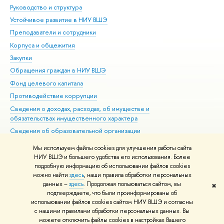
Руководство и структура
Дов
Устойчивое развитие в НИУ ВШЭ
Ол
Преподаватели и сотрудники
При
Корпуса и общежития
Вы
Закупки
При
Обращения граждан в НИУ ВШЭ
Ас
Фонд целевого капитала
До
Противодействие коррупции
Цен
Сведения о доходах, расходах, об имуществе и
Би
обязательствах имущественного характера
Об
Сведения об образовательной организации
Обр
Людям с ограниченными возможностями здоровья
Мы используем файлы cookies для улучшения работы сайта
Единая платежная страница
НИУ ВШЭ и большего удобства его использования. Более
подробную информацию об использовании файлов cookies
Работа в Вышке
можно найти
здесь
, наши правила обработки персональных
данных –
здесь
. Продолжая пользоваться сайтом, вы
✖
Редактору
подтверждаете, что были проинформированы об
© НИУ ВШЭ 1993–2026
Адреса и контакты
Условия использования
использовании файлов cookies сайтом НИУ ВШЭ и согласны
с нашими правилами обработки персональных данных. Вы
материалов
Политика конфиденциальности
Карта сайта
можете отключить файлы cookies в настройках Вашего
Шрифты HSE Sans и HSE Slab разработаны в
Школе дизайна НИУ ВШЭ