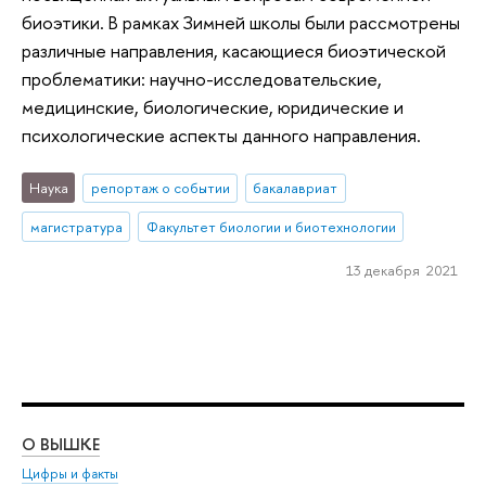
биоэтики. В рамках Зимней школы были рассмотрены
различные направления, касающиеся биоэтической
проблематики: научно-исследовательские,
медицинские, биологические, юридические и
психологические аспекты данного направления.
Наука
репортаж о событии
бакалавриат
магистратура
Факультет биологии и биотехнологии
13 декабря 2021
О ВЫШКЕ
ОБ
Цифры и факты
Ли