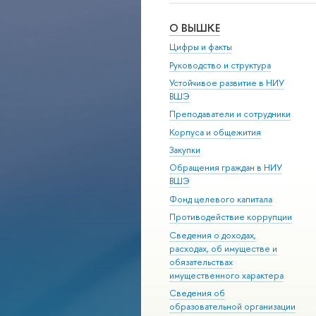
О ВЫШКЕ
Цифры и факты
Руководство и структура
Устойчивое развитие в НИУ
ВШЭ
Преподаватели и сотрудники
Корпуса и общежития
Закупки
Обращения граждан в НИУ
ВШЭ
Фонд целевого капитала
Противодействие коррупции
Сведения о доходах,
расходах, об имуществе и
обязательствах
имущественного характера
Сведения об
образовательной организации