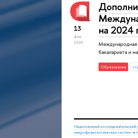
Дополни
Междуна
на 2024 
13
фев
2024
Международная 
бакалариата и м
Образование
ст
Национальный исследовательский 
микрофизиологических систем
→