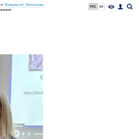
Факультет биологии
РУС
EN
вание