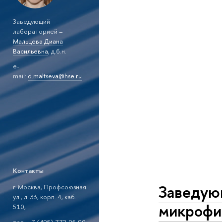
Заведующий
лабораторией –
Мальцева Диана
Васильевна
, д.б.н.
e-
mail:
d.maltseva@hse.ru
Контакты
Заведую
г. Москва, Профсоюзная
ул., д. 33, корп. 4, каб.
микрофи
510,