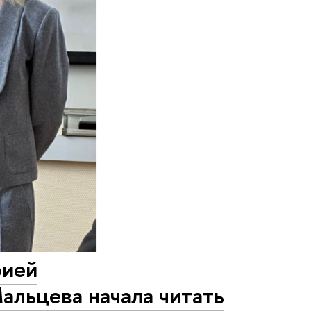
рией
альцева начала читать