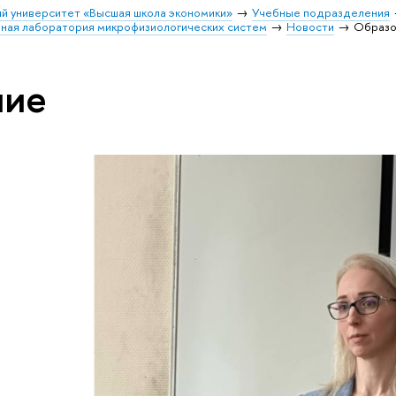
й университет «Высшая школа экономики»
Учебные подразделения
ая лаборатория микрофизиологических систем
Новости
Образо
ние