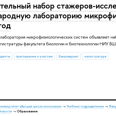
тельный набор стажеров-иссле
родную лабораторию микрофи
год
лаборатория микрофизиологических систем объявляет наб
агистратуры факультета биологии и биотехнологии НИУ ВШ
уденты
приглашение к участию
бакалавриат
магистратура
университет «Высшая школа экономики»
→
Учебные подразделения
→
Факу
Новости
→
Образование