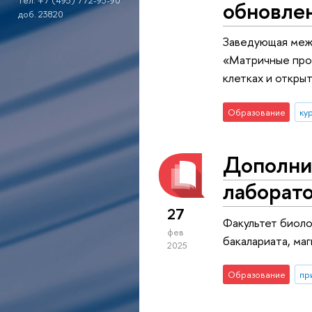
тел. +7 (495) 772-95-90
обновле
доб. 23820
Заведующая меж
«Матричные про
клетках и откры
Образование
ку
Дополни
лаборато
27
Факультет биоло
фев
бакалариата, ма
2025
Образование
пр