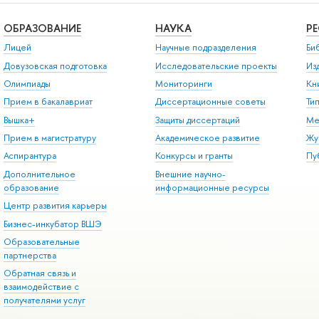
ОБРАЗОВАНИЕ
НАУКА
Р
Лицей
Научные подразделения
Би
Довузовская подготовка
Исследовательские проекты
Из
Олимпиады
Мониторинги
Кн
Прием в бакалавриат
Диссертационные советы
Ти
Вышка+
Защиты диссертаций
Ме
Прием в магистратуру
Академическое развитие
Жу
Аспирантура
Конкурсы и гранты
Пу
Дополнительное
Внешние научно-
образование
информационные ресурсы
Центр развития карьеры
Бизнес-инкубатор ВШЭ
Образовательные
партнерства
Обратная связь и
взаимодействие с
получателями услуг