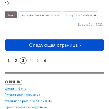
г.)
Наука
исследования и аналитика
репортаж о событии
11 декабря 2022
Следующая страница
1
2
3
4
5
6
О ВЫШКЕ
ОБ
Цифры и факты
Ли
Руководство и структура
Дов
Устойчивое развитие в НИУ ВШЭ
Ол
Преподаватели и сотрудники
При