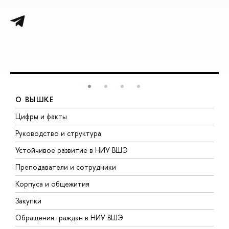
О ВЫШКЕ
Цифры и факты
Л
Руководство и структура
Д
Устойчивое развитие в НИУ ВШЭ
О
Преподаватели и сотрудники
П
Корпуса и общежития
В
Закупки
П
Обращения граждан в НИУ ВШЭ
А