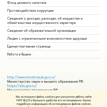
Фонд целевого капитала
Д
Противодействие коррупции
Ц
Сведения о доходах, расходах, об имуществе и
Б
обязательствах имущественного характера
О
Сведения об образовательной организации
О
Людям с ограниченными возможностями здоровья
Единая платежная страница
Работа в Вышке
http://www.minobrnauki.gov.ru/
Министерство науки и высшего образования РФ
https://edu.gov.ru/
Министерство просвещения РФ
https://elearning.hse.ru/mooc
Мы используем файлы cookies для улучшения работы сайта
Массовые открытые онлайн-курсы
НИУ ВШЭ и большего удобства его использования. Более
подробную информацию об использовании файлов cookies