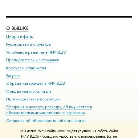
О ВЫШКЕ
ОБ
Цифры и факты
Ли
Руководство и структура
Дов
Устойчивое развитие в НИУ ВШЭ
Ол
Преподаватели и сотрудники
При
Корпуса и общежития
Вы
Закупки
При
Обращения граждан в НИУ ВШЭ
Ас
Фонд целевого капитала
До
Противодействие коррупции
Цен
Сведения о доходах, расходах, об имуществе и
Би
обязательствах имущественного характера
Об
Сведения об образовательной организации
Обр
Людям с ограниченными возможностями здоровья
Мы используем файлы cookies для улучшения работы сайта
Единая платежная страница
НИУ ВШЭ и большего удобства его использования. Более