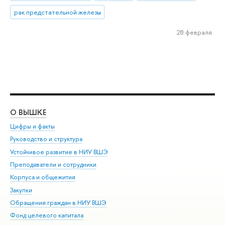
рак предстательной железы
28 февраля
О ВЫШКЕ
ОБ
Цифры и факты
Ли
Руководство и структура
Дов
Устойчивое развитие в НИУ ВШЭ
Ол
Преподаватели и сотрудники
При
Корпуса и общежития
Вы
Закупки
При
Обращения граждан в НИУ ВШЭ
Ас
Фонд целевого капитала
До