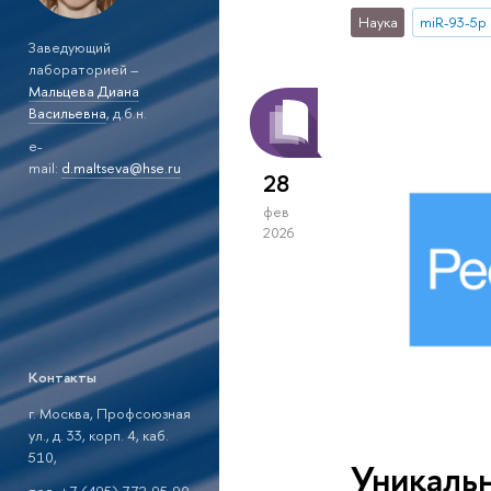
Наука
miR-93-5p
Заведующий
лабораторией –
Мальцева Диана
Васильевна
, д.б.н.
e-
mail:
d.maltseva@hse.ru
28
фев
2026
Контакты
г. Москва, Профсоюзная
ул., д. 33, корп. 4, каб.
510,
Уникаль