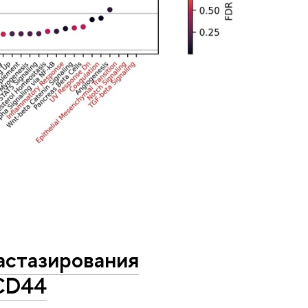
астазирования
 CD44