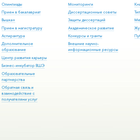
Олимпиады
Мониторинги
Кн
Прием в бакалавриат
Диссертационные советы
Ти
Вышка+
Защиты диссертаций
Ме
Прием в магистратуру
Академическое развитие
Жу
Аспирантура
Конкурсы и гранты
Пу
Дополнительное
Внешние научно-
образование
информационные ресурсы
Центр развития карьеры
Бизнес-инкубатор ВШЭ
Образовательные
партнерства
Обратная связь и
взаимодействие с
получателями услуг