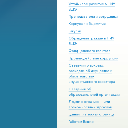
Устойчивое развитие в НИУ
ВШЭ
Преподаватели и сотрудники
Корпуса и общежития
Закупки
Обращения граждан в НИУ
ВШЭ
Фонд целевого капитала
Противодействие коррупции
Сведения о доходах,
расходах, об имуществе и
обязательствах
имущественного характера
Сведения об
образовательной организации
Людям с ограниченными
возможностями здоровья
Единая платежная страница
Работа в Вышке