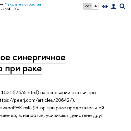
Факультет биологии
РУС
EN
микроРНК»
ое синергичное
 при раке
1152167635.html) на основании статьи про
tps://peerj.com/articles/20642/).
икроРНК miR-93-5p при раке предстательной
шеней, а, напротив, усиливают действие друг