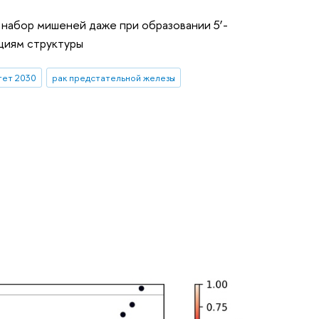
набор мишеней даже при образовании 5’-
ациям структуры
ет 2030
рак предстательной железы