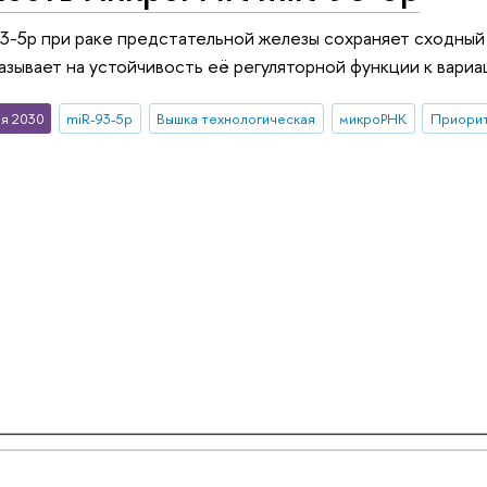
-5p при раке предстательной железы сохраняет сходный 
азывает на устойчивость её регуляторной функции к вари
я 2030
miR-93-5p
Вышка технологическая
микроРНК
Приорит