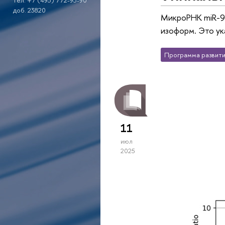
тел. +7 (495) 772-95-90
доб. 23820
МикроРНК miR-93
изоформ. Это ук
Программа развити
11
июл
2025