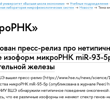
й университет «Высшая школа экономики»
Учебные подразделения
ая лаборатория микрофизиологических систем
Новости
Тема «
кроРНК»
ван пресс-релиз про нетипичн
е изоформ микроРНК miR-93-5p
тельной железы
Э вышел пресс-релиз (https://www.hse.ru/news/science/
ства микроРНК miR-93-5p (опубликована в журнале PeerJ ht
НИУ ВШЭ обнаружили нетипичное поведение онкогенной м
сь, что ее различные изоформы не меняют спектр генов-ми