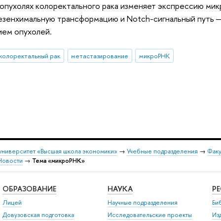
опухолях колоректального рака изменяет экспрессию мик
езенхимальную трансформацию и Notch-сигнальный путь 
ием опухолей.
колоректальный рак
метастазирование
микроРНК
университет «Высшая школа экономики»
→
Учебные подразделения
→
Факу
Новости
→
Тема «микроРНК»
ОБРАЗОВАНИЕ
НАУКА
Р
Лицей
Научные подразделения
Би
Довузовская подготовка
Исследовательские проекты
Из