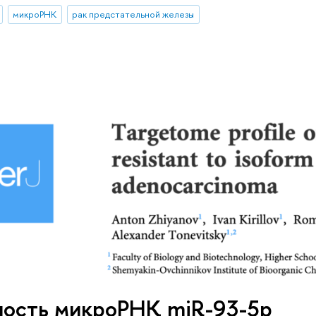
микроРНК
рак предстательной железы
ность микроРНК miR-93-5p