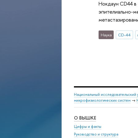
Нокдаун CD44 в 
эпителиально-м
метастазирован
Наука
CD-44
Национальный исследовательский 
микрофизиологических систем
→
О ВЫШКЕ
Цифры и факты
Руководство и структура