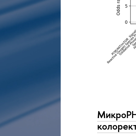
МикроРН
колорек