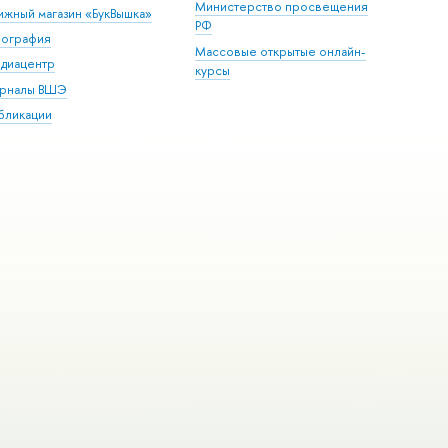
Министерство просвещения
ижный магазин «БукВышка»
РФ
пография
Массовые открытые онлайн-
диацентр
курсы
рналы ВШЭ
бликации