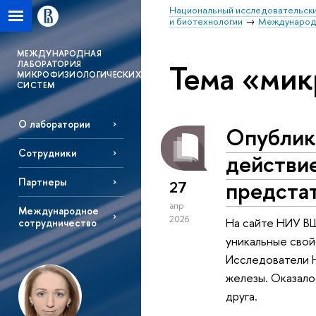
Национальный исследовательски
и биотехнологии
Международн
MЕЖДУНАРОДНАЯ
Тема «ми
ЛАБОРАТОРИЯ
МИКРОФИЗИОЛОГИЧЕСКИХ
СИСТЕМ
О лаборатории
Опублико
Сотрудники
действи
Партнеры
предста
27
апр
Международное
2026
На сайте НИУ ВШ
сотрудничество
уникальные свой
Исследователи 
железы. Оказало
друга.