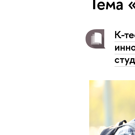
Тема 
К-те
инно
сту