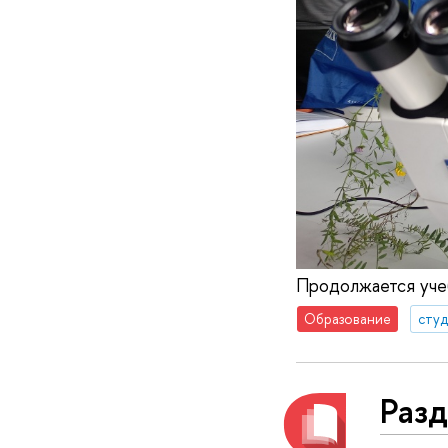
Продолжается учеб
Образование
сту
Разд