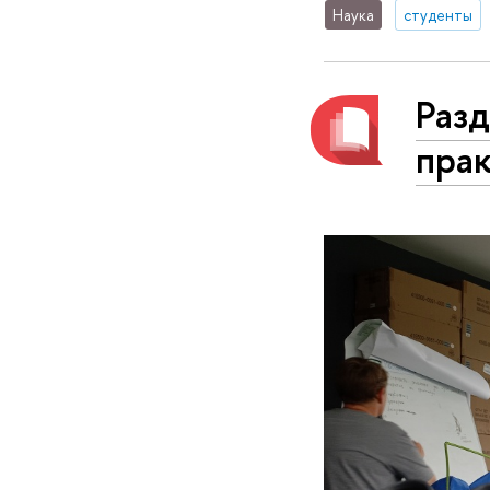
Наука
студенты
Разд
пра