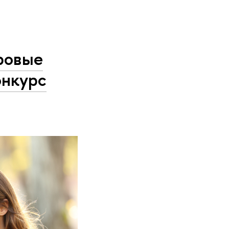
фровые
онкурс