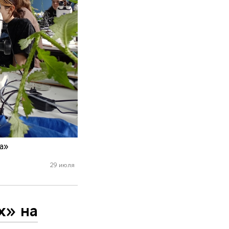
а»
29 июля
х» на