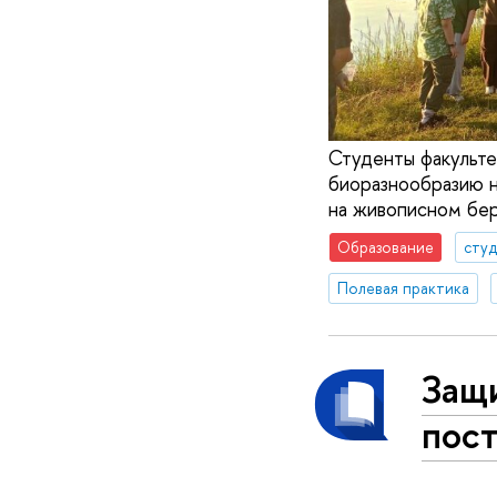
Студенты факульте
биоразнообразию н
на живописном бер
Образование
сту
Полевая практика
Защ
пос