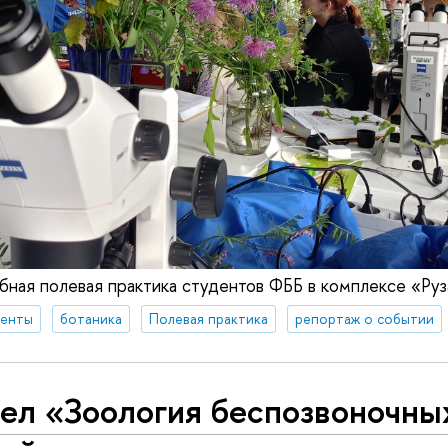
ная полевая практика студентов ФББ в комплексе «Руз
денты
ботаника
Полевая практика
репортаж о событии
ел «Зоология беспозвоночны