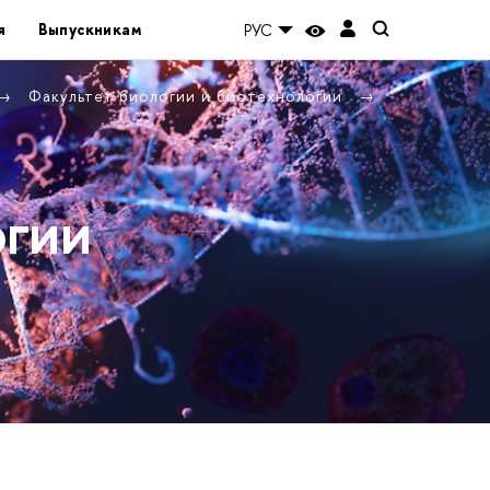
я
Выпускникам
РУС
Факультет биологии и биотехнологии
огии