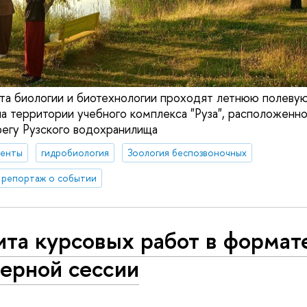
та биологии и биотехнологии проходят летнюю полевую
а территории учебного комплекса "Руза", расположенн
егу Рузского водохранилища
денты
гидробиология
Зоология беспозвоночных
репортаж о событии
ита курсовых работ в формат
терной сессии