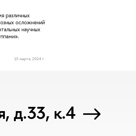
ия различных
грозных осложнений
нтальных научных
уппами».
15 марта, 2024 г.
 д.33, к.4