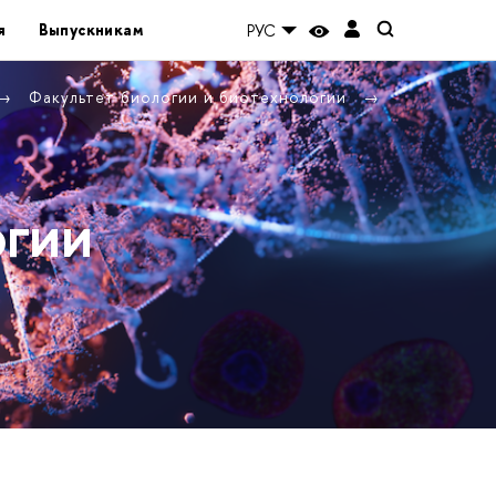
я
Выпускникам
РУС
Факультет биологии и биотехнологии
огии