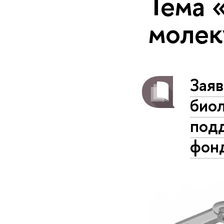
Тема 
молек
Заяв
био
под
фон