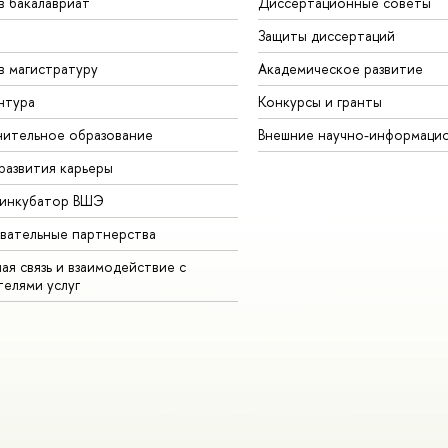
в бакалавриат
Диссертационные советы
Защиты диссертаций
в магистратуру
Академическое развитие
нтура
Конкурсы и гранты
ительное образование
Внешние научно-информаци
развития карьеры
-инкубатор ВШЭ
вательные партнерства
ая связь и взаимодействие с
телями услуг