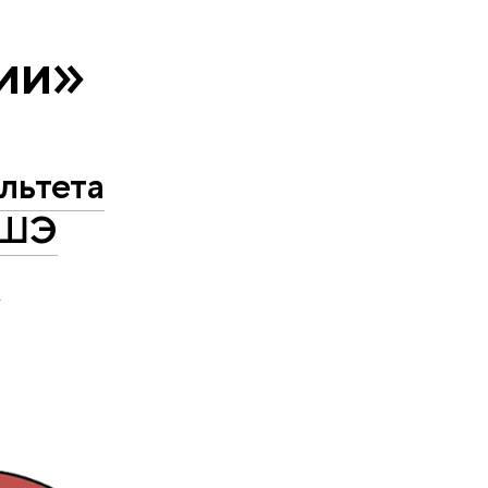
ии»
льтета
ВШЭ
м