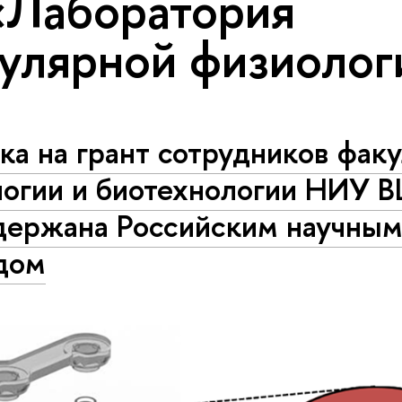
«Лаборатория
улярной физиолог
ка на грант сотрудников факу
логии и биотехнологии НИУ 
держана Российским научны
дом