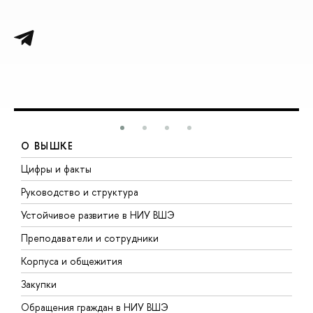
О ВЫШКЕ
Цифры и факты
Л
Руководство и структура
Д
Устойчивое развитие в НИУ ВШЭ
О
Преподаватели и сотрудники
П
Корпуса и общежития
В
Закупки
П
Обращения граждан в НИУ ВШЭ
А