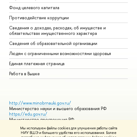
Фонд целевого капитала
Д
Противодействие коррупции
Ц
Сведения о доходах, расходах, об имуществе и
Б
обязательствах имущественного характера
О
Сведения об образовательной организации
О
Людям с ограниченными возможностями здоровья
Единая платежная страница
Работа в Вышке
http://www.minobrnauki.gov.ru/
Министерство науки и высшего образования РФ
https://edu.gov.ru/
Министерство просвещения РФ
https://elearning.hse.ru/mooc
Мы используем файлы cookies для улучшения работы сайта
Массовые открытые онлайн-курсы
НИУ ВШЭ и большего удобства его использования. Более