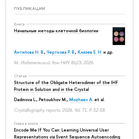
ПУБЛИКАЦИИ
Книга
Начальные методы клеточной биологии
Антипова Н. В.
,
Черткова Р. В.
,
Князев Е. Н.
и др.
М.: Издательский дом НИУ ВШЭ, 2026.
Статья
Structure of the Obligate Heterodimer of the IHF
Protein in Solution and in the Crystal
Dadinova L., Petoukhov M.,
Mozhaev A.
et al.
Crystallography reports. 2026. Vol. 71.
P. 52-58.
Глава в книге
Encode Me If You Can: Learning Universal User
Representations via Event Sequence Autoencoding