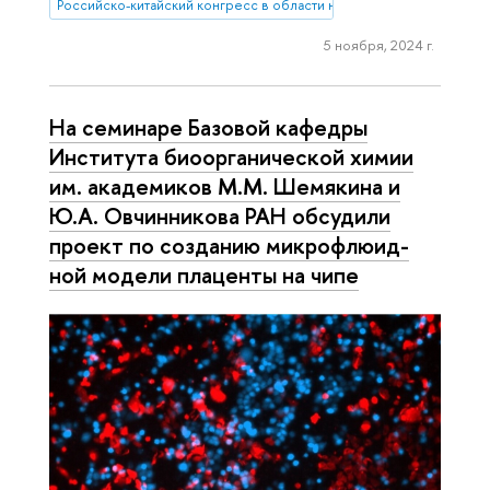
Российско-китайский конгресс в области наук о жизни
5 ноября, 2024 г.
На семинаре Базовой кафедры
Института био­ор­га­ни­че­ской химии
им. академиков М.М. Шемякина и
Ю.А. Овчинникова РАН обсудили
проект по созданию мик­ро­флю­ид­
ной модели плаценты на чипе