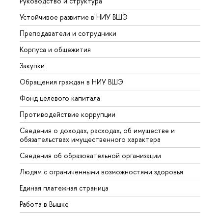
Руководство и структура
Довуз
Устойчивое развитие в НИУ ВШЭ
Олим
Преподаватели и сотрудники
Прием
Корпуса и общежития
Вышк
Закупки
Прием
Обращения граждан в НИУ ВШЭ
Аспир
Фонд целевого капитала
Допол
Противодействие коррупции
Центр
Сведения о доходах, расходах, об имуществе и
Бизне
обязательствах имущественного характера
Образ
Сведения об образовательной организации
Обрат
Людям с ограниченными возможностями здоровья
Единая платежная страница
Работа в Вышке