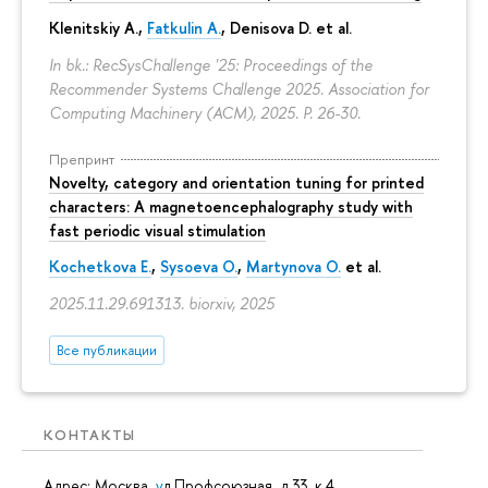
Klenitskiy A.,
Fatkulin A.
, Denisova D. et al.
In bk.: RecSysChallenge '25: Proceedings of the
Recommender Systems Challenge 2025. Association for
Computing Machinery (ACM), 2025.
P. 26-30.
Препринт
Novelty, category and orientation tuning for printed
characters: A magnetoencephalography study with
fast periodic visual stimulation
Kochetkova E.
,
Sysoeva O.
,
Martynova O.
et al.
2025.11.29.691313. biorxiv, 2025
Все публикации
КОНТАКТЫ
Адрес: Москва,
у
л.Профсоюзная, д.33, к.4