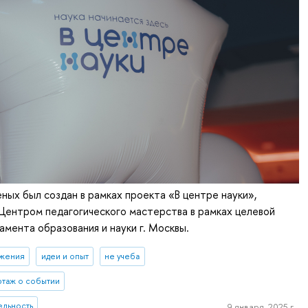
ных был создан в рамках проекта «В центре науки»,
Центром педагогического мастерства в рамках целевой
мента образования и науки г. Москвы.
ижения
идеи и опыт
не учеба
таж о событии
ельность
9 января, 2025 г.