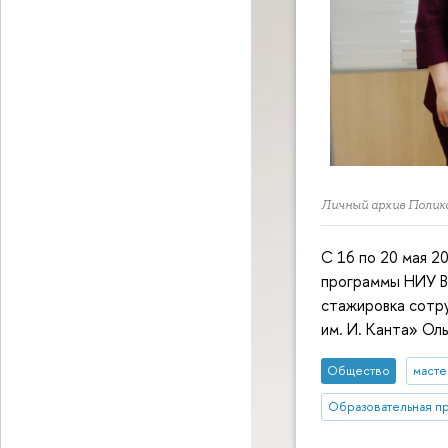
Личный архив Полик
С 16 по 20 мая 2
программы НИУ В
стажировка сотр
им. И. Канта» Ол
Общество
масте
Образовательная п