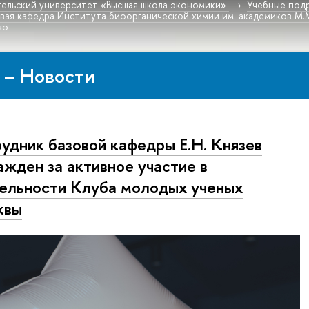
ельский университет «Высшая школа экономики»
Учебные под
овая кафедра Института биоорганической химии им. академиков М.
во
 – Новости
удник базовой кафедры Е.Н. Князев
ажден за активное участие в
ельности Клуба молодых ученых
квы