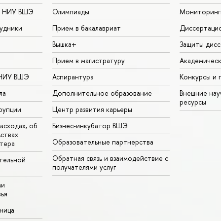
в НИУ ВШЭ
Олимпиады
Мониторинг
удники
Прием в бакалавриат
Диссертаци
Вышка+
Защиты дисс
Прием в магистратуру
Академическ
 НИУ ВШЭ
Аспирантура
Конкурсы и 
ла
Дополнительное образование
Внешние на
ресурсы
рупции
Центр развития карьеры
асходах, об
Бизнес-инкубатор ВШЭ
ьствах
Образовательные партнерства
тера
Обратная связь и взаимодействие с
тельной
получателями услуг
ми
ья
аница