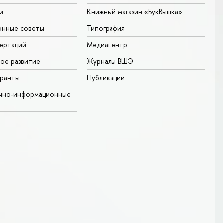
и
Книжный магазин «БукВышка»
онные советы
Типография
ертаций
Медиацентр
ое развитие
Журналы ВШЭ
гранты
Публикации
учно-информационные