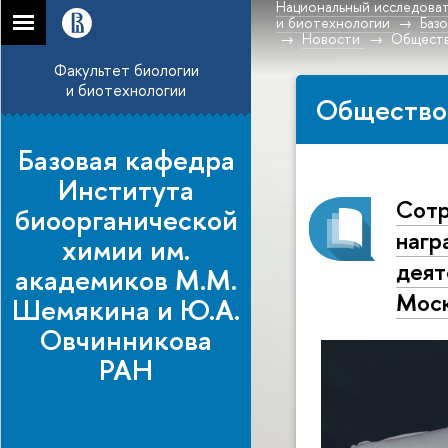
Национальный исследоват
и биотехнологии
Баз
Новости
Общест
Факультет биологии
и биотехнологии
Общество
Базовая кафедра
Института
Сотр
биоорганической
нагр
химии им.
деят
академиков М.М.
Мос
Шемякина и Ю.А.
Овчинникова
РАН