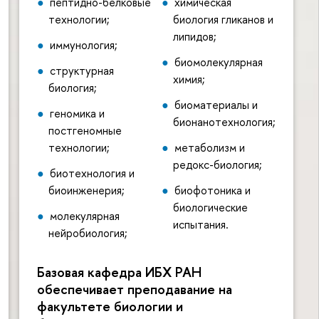
пептидно-белковые
химическая
технологии;
биология гликанов и
липидов;
иммунология;
биомолекулярная
структурная
химия;
биология;
биоматериалы и
геномика и
бионанотехнология;
постгеномные
технологии;
метаболизм и
редокс-биология;
биотехнология и
биоинженерия;
биофотоника и
биологические
молекулярная
испытания.
нейробиология;
Базовая кафедра ИБХ РАН
обеспечивает преподавание на
факультете биологии и