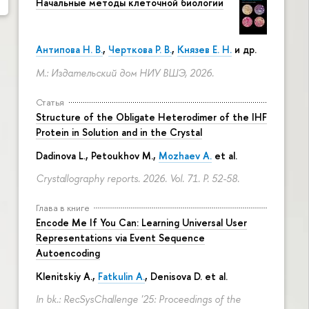
Начальные методы клеточной биологии
Антипова Н. В.
,
Черткова Р. В.
,
Князев Е. Н.
и др.
М.: Издательский дом НИУ ВШЭ, 2026.
Статья
Structure of the Obligate Heterodimer of the IHF
Protein in Solution and in the Crystal
Dadinova L., Petoukhov M.,
Mozhaev A.
et al.
Crystallography reports. 2026. Vol. 71.
P. 52-58.
Глава в книге
Encode Me If You Can: Learning Universal User
Representations via Event Sequence
Autoencoding
Klenitskiy A.,
Fatkulin A.
, Denisova D. et al.
In bk.: RecSysChallenge '25: Proceedings of the