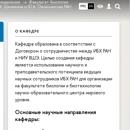
разделения
Факультет биологии
М. Шемякина и Ю.А. Овчинникова РАН
РУС
EN
О КАФЕДРЕ
Кафедра образована в соответствии с
Договором о сотрудничестве между ИБХ РАН
и НИУ ВШЭ. Целью создания кафедры
является использование научного и
преподавательского потенциала ведущих
научных сотрудников ИБХ РАН для организации
на факультете биологии и биотехнологии
научно-образовательного центра мирового
уровня.
Основные научные направления
кафедры: