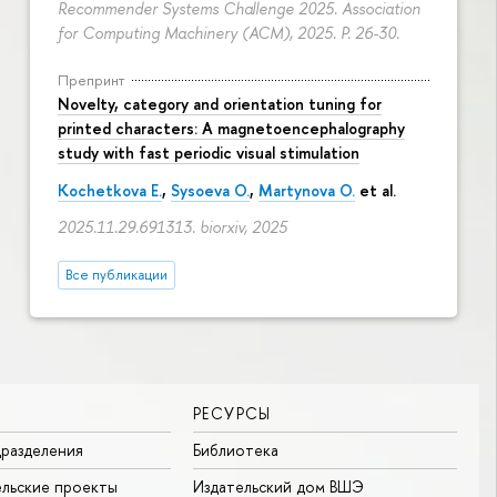
Recommender Systems Challenge 2025. Association
for Computing Machinery (ACM), 2025.
P. 26-30.
Препринт
Novelty, category and orientation tuning for
printed characters: A magnetoencephalography
study with fast periodic visual stimulation
Kochetkova E.
,
Sysoeva O.
,
Martynova O.
et al.
2025.11.29.691313. biorxiv, 2025
Все публикации
РЕСУРСЫ
разделения
Библиотека
льские проекты
Издательский дом ВШЭ