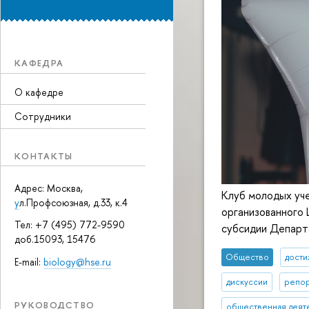
КАФЕДРА
О кафедре
Сотрудники
КОНТАКТЫ
Адрес: Москва,
Клуб молодых уче
у
л.Профсоюзная, д.33, к.4
организованного 
Тел: +7 (495) 772-9590
субсидии Департа
доб.15093, 15476
Общество
дост
E-mail:
biology@hse.ru
дискуссии
репор
РУКОВОДСТВО
общественная деят