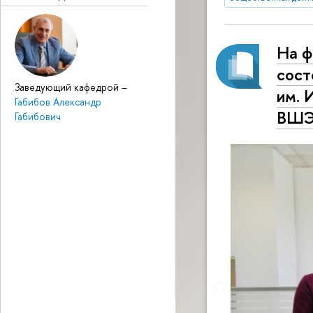
На ф
сост
Заведующий кафедрой
–
им. 
Габибов Александр
ВШЭ 
Габибович