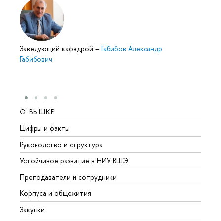
Заведующий кафедрой
–
Габибов Александр
Габибович
О ВЫШКЕ
ОБР
Цифры и факты
Лице
Руководство и структура
Довуз
Устойчивое развитие в НИУ ВШЭ
Олим
Преподаватели и сотрудники
Прием
Корпуса и общежития
Вышк
Закупки
Прием