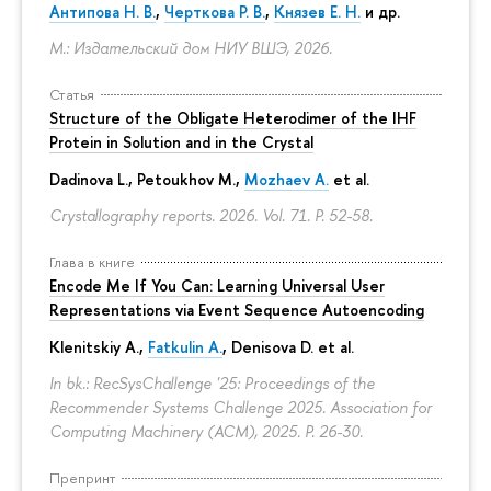
Антипова Н. В.
,
Черткова Р. В.
,
Князев Е. Н.
и др.
М.: Издательский дом НИУ ВШЭ, 2026.
Статья
Structure of the Obligate Heterodimer of the IHF
Protein in Solution and in the Crystal
Dadinova L., Petoukhov M.,
Mozhaev A.
et al.
Crystallography reports. 2026. Vol. 71.
P. 52-58.
Глава в книге
Encode Me If You Can: Learning Universal User
Representations via Event Sequence Autoencoding
Klenitskiy A.,
Fatkulin A.
, Denisova D. et al.
In bk.: RecSysChallenge '25: Proceedings of the
Recommender Systems Challenge 2025. Association for
Computing Machinery (ACM), 2025.
P. 26-30.
Препринт