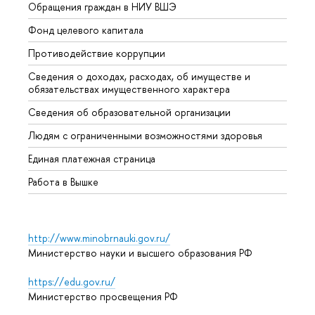
Обращения граждан в НИУ ВШЭ
Аспир
Фонд целевого капитала
Допол
Противодействие коррупции
Центр
Сведения о доходах, расходах, об имуществе и
Бизне
обязательствах имущественного характера
Образ
Сведения об образовательной организации
Обрат
Людям с ограниченными возможностями здоровья
Единая платежная страница
Работа в Вышке
http://www.minobrnauki.gov.ru/
Министерство науки и высшего образования РФ
https://edu.gov.ru/
Министерство просвещения РФ