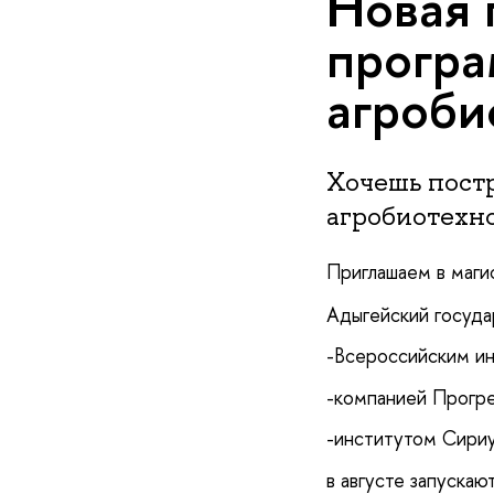
Новая 
програ
агроби
Хочешь постр
агробиотехн
Приглашаем в маги
Адыгейский госуда
-Всероссийским ин
-компанией Прогр
-институтом Сириу
в августе запуска