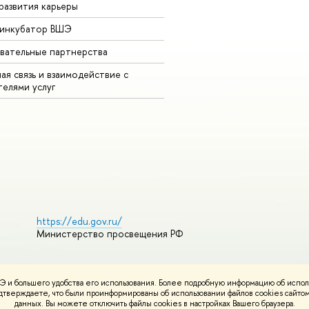
развития карьеры
-инкубатор ВШЭ
вательные партнерства
ая связь и взаимодействие с
телями услуг
https://edu.gov.ru/
Министерство просвещения РФ
 и большего удобства его использования. Более подробную информацию об испол
ования материалов
Политика конфиденциальности
Карта сайта
подтверждаете, что были проинформированы об использовании файлов cookies сай
НИУ ВШЭ
данных. Вы можете отключить файлы cookies в настройках Вашего браузера.