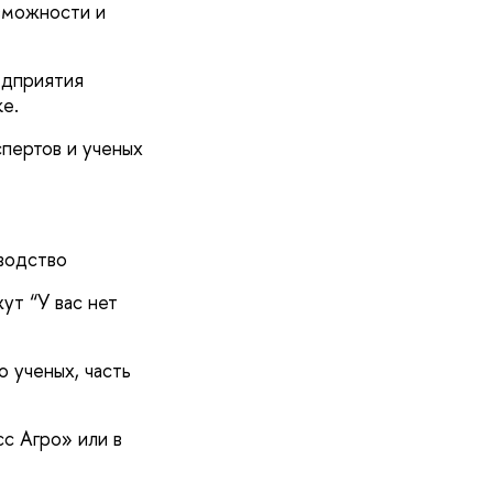
озможности и
едприятия
е.
спертов и ученых
водство
ут “У вас нет
 ученых, часть
с Агро» или в