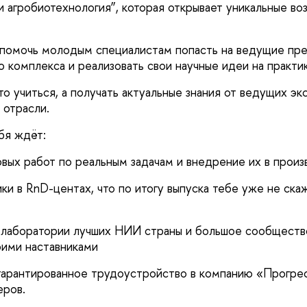
 и агробиотехнология”, которая открывает уникальные в
 помочь молодым специалистам попасть на ведущие пр
 комплекса и реализовать свои научные идеи на практик
о учиться, а получать актуальные знания от ведущих эк
отрасли.
бя ждёт:
вых работ по реальным задачам и внедрение их в произ
ки в RnD-центах, что по итогу выпуска тебе уже не скаж
лаборатории лучших НИИ страны и большое сообщество
оими наставниками
гарантированное трудоустройство в компанию «Прогрес
еров.