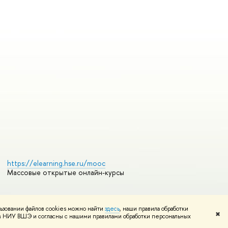
https://elearning.hse.ru/mooc
Массовые открытые онлайн-курсы
ьзовании файлов cookies можно найти
здесь
, наши правила обработки
Редактору
✖
том НИУ ВШЭ и согласны с нашими правилами обработки персональных