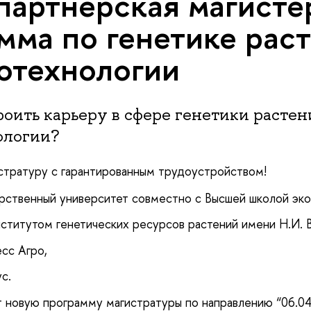
партнерская магисте
мма по генетике рас
отехнологии
оить карьеру в сфере генетики растен
ологии?
стратуру с гарантированным трудоустройством!
рственный университет совместно с Высшей школой экон
ститутом генетических ресурсов растений имени Н.И. В
есс Агро,
с.
ют новую программу магистратуры по направлению “06.04