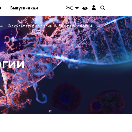
я
Выпускникам
РУС
Факультет биологии и биотехнологии
огии