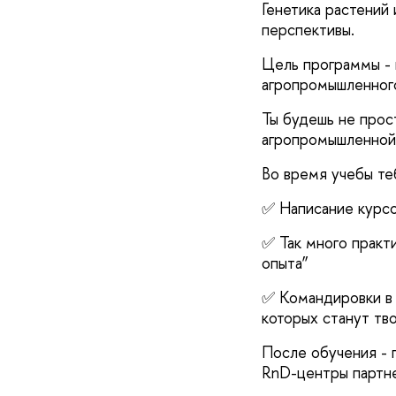
Генетика растений
перспективы.
Цель программы -
агропромышленного
Ты будешь не прост
агропромышленной 
Во время учебы те
✅ Написание курсо
✅ Так много практи
опыта”
✅ Командировки в 
которых станут тв
После обучения - 
RnD-центры партн