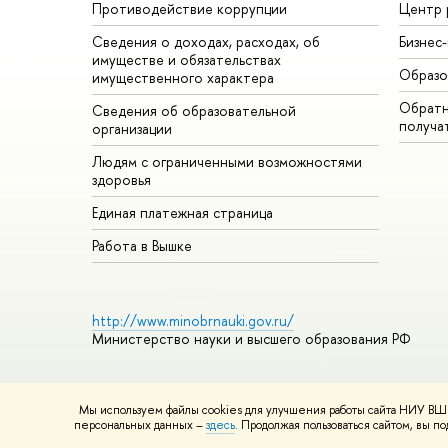
Противодействие коррупции
Центр 
Сведения о доходах, расходах, об
Бизнес
имуществе и обязательствах
Образо
имущественного характера
Обратн
Сведения об образовательной
получа
организации
Людям с ограниченными возможностями
здоровья
Единая платежная страница
Работа в Вышке
http://www.minobrnauki.gov.ru/
Министерство науки и высшего образования РФ
Мы используем файлы cookies для улучшения работы сайта НИУ ВШЭ
© НИУ ВШЭ 1993–2026
Адреса и контакты
Условия использ
персональных данных –
здесь
. Продолжая пользоваться сайтом, вы 
Шрифты HSE Sans и HSE Slab разработаны в
Школе дизайна 