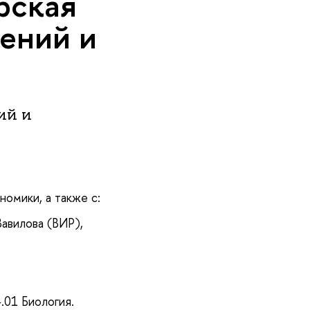
рская
тений и
ий и
омики, а также с:
авилова (ВИР),
.01 Биология.