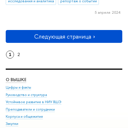
исследования и аналитика
репортаж о событии
5 апреля 2024
Следующая страница
1
2
О ВЫШКЕ
ОБ
Цифры и факты
Ли
Руководство и структура
Дов
Устойчивое развитие в НИУ ВШЭ
Ол
Преподаватели и сотрудники
При
Корпуса и общежития
Вы
Закупки
При