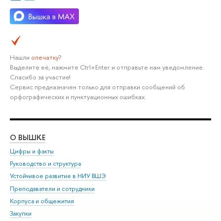
Нашли
опечатку
?
Выделите её, нажмите Ctrl+Enter и отправьте нам уведомление.
Спасибо за участие!
Сервис предназначен только для отправки сообщений об
орфографических и пунктуационных ошибках.
О ВЫШКЕ
ОБ
Цифры и факты
Ли
Руководство и структура
Дов
Устойчивое развитие в НИУ ВШЭ
Ол
Преподаватели и сотрудники
При
Корпуса и общежития
Вы
Закупки
При