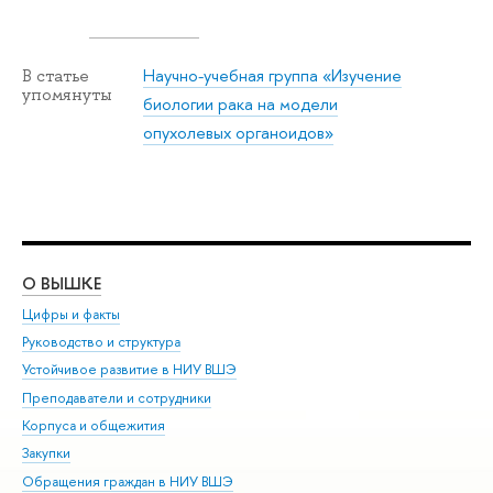
Научно-учебная группа «Изучение
В статье
упомянуты
биологии рака на модели
опухолевых органоидов»
О ВЫШКЕ
ОБ
Цифры и факты
Ли
Руководство и структура
Дов
Устойчивое развитие в НИУ ВШЭ
Ол
Преподаватели и сотрудники
При
Корпуса и общежития
Вы
Закупки
При
Обращения граждан в НИУ ВШЭ
Ас