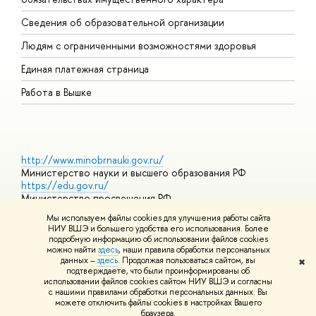
О
Сведения об образовательной организации
О
Людям с ограниченными возможностями здоровья
Единая платежная страница
Работа в Вышке
http://www.minobrnauki.gov.ru/
Министерство науки и высшего образования РФ
https://edu.gov.ru/
Министерство просвещения РФ
https://elearning.hse.ru/mooc
Мы используем файлы cookies для улучшения работы сайта
Массовые открытые онлайн-курсы
НИУ ВШЭ и большего удобства его использования. Более
подробную информацию об использовании файлов cookies
можно найти
здесь
, наши правила обработки персональных
данных –
здесь
. Продолжая пользоваться сайтом, вы
✖
© НИУ ВШЭ 1993–2026
Адреса и контакты
Условия
подтверждаете, что были проинформированы об
использования материалов
Политика конфиденциальности
Карта
использовании файлов cookies сайтом НИУ ВШЭ и согласны
сайта
с нашими правилами обработки персональных данных. Вы
Шрифты HSE Sans и HSE Slab разработаны в
Школе дизайна НИУ
можете отключить файлы cookies в настройках Вашего
ВШЭ
браузера.