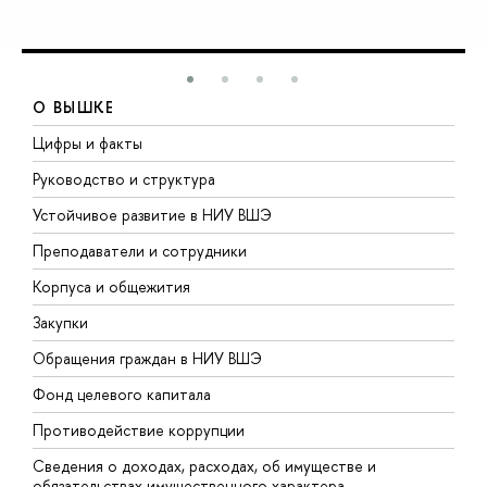
О ВЫШКЕ
Цифры и факты
Л
Руководство и структура
Д
Устойчивое развитие в НИУ ВШЭ
О
Преподаватели и сотрудники
П
Корпуса и общежития
В
Закупки
П
Обращения граждан в НИУ ВШЭ
А
Фонд целевого капитала
Д
Противодействие коррупции
Ц
Сведения о доходах, расходах, об имуществе и
Б
обязательствах имущественного характера