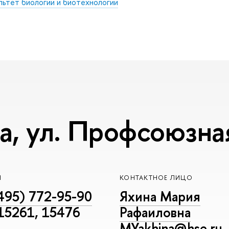
льтет биологии и биотехнологии
, ул. Профсоюзная,
Н
КОНТАКТНОЕ ЛИЦО
495) 772-95-90
Яхина Мария
 15261, 15476
Рафаиловна
MYakhina@hse.ru