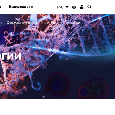
я
Выпускникам
РУС
Факультет биологии и биотехнологии
огии