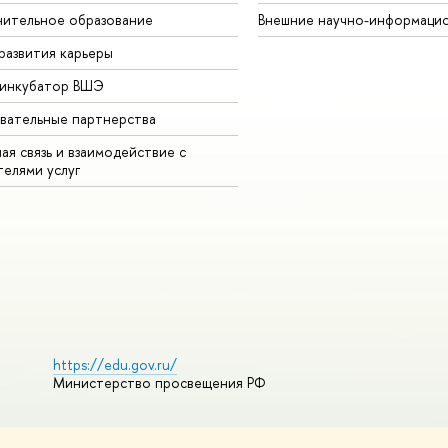
ительное образование
Внешние научно-информаци
развития карьеры
-инкубатор ВШЭ
вательные партнерства
ая связь и взаимодействие с
телями услуг
https://edu.gov.ru/
Министерство просвещения РФ