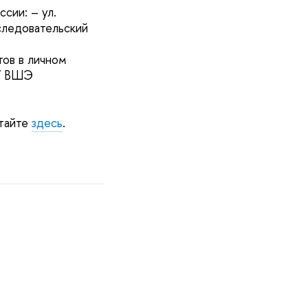
сии: – ул.
следовательский
ов в личном
ИУ ВШЭ
итайте
здесь
.