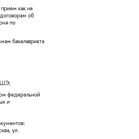
прием как на
 договорам об
юня по
мам бакалавриата
ВШЭ;
вом федеральной
ых и
кументов:
ва, ул.