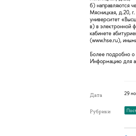
б) направляются ч
Мясницкая, д.20, 
университет «Высш
в) в электронной
кабинете абитурие
(www.hse.ru), ины
Более подробно о 
Информацию для а
29 но
Дата
Пос
Рубрики