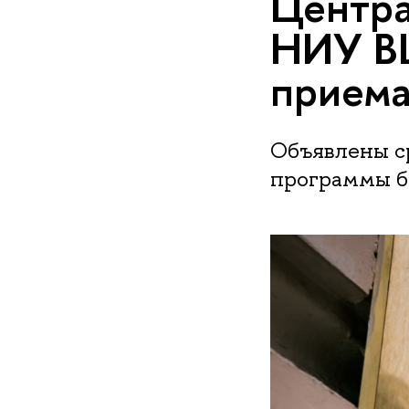
Центра
НИУ В
приема
Объявлены с
программы б