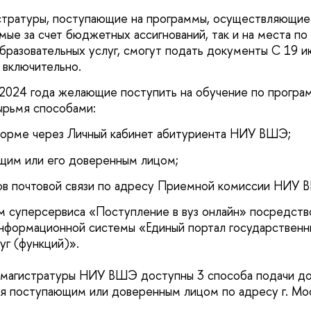
тратуры, поступающие на программы, осуществляющие 
мые за счет бюджетных ассигнований, так и на места по
образовательных услуг, смогут подать документы С 19 и
 включительно.
024 года желающие поступить на обучение по програм
ырьмя способами:
форме через Личный кабинет абитуриента НИУ ВШЭ;
щим или его доверенным лицом;
ов почтовой связи по адресу Приемной комиссии НИУ 
ем суперсервиса «Поступление в вуз онлайн» посредст
нформационной системы «Единый портал государственн
уг (функций)».
 магистратуры НИУ ВШЭ доступны 3 способа подачи до
я поступающим или доверенным лицом по адресу г. Моск