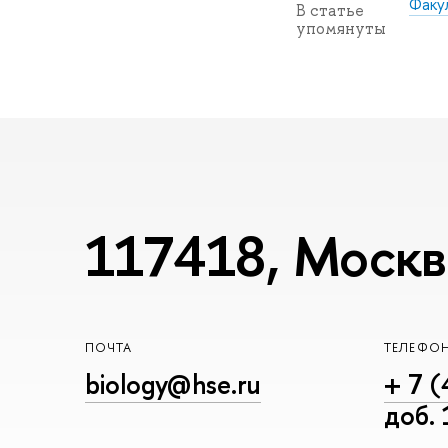
Факу
В статье
упомянуты
117418, Москва
ПОЧТА
ТЕЛЕФО
biology@hse.ru
+ 7 (
доб.