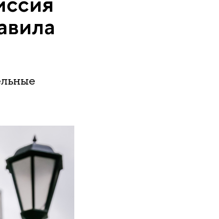
иссия
авила
ельные