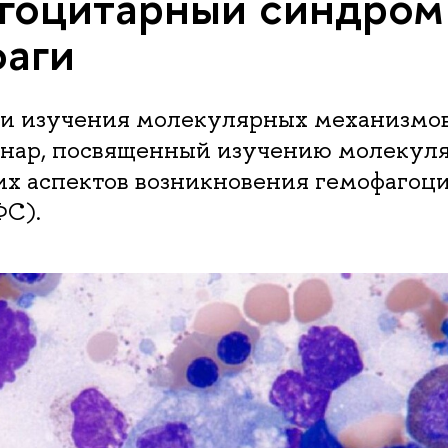
а­го­ци­тар­ный синдром
аги
ии изучения молекулярных механизмов
нар, посвященный изучению молекул
их аспектов возникновения гемофагоц
ФС).