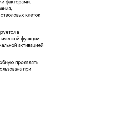
ми факторами.
ания,
 стволовых клеток
руется в
сической функции
мальной активацией
собную проявлять
ользована при