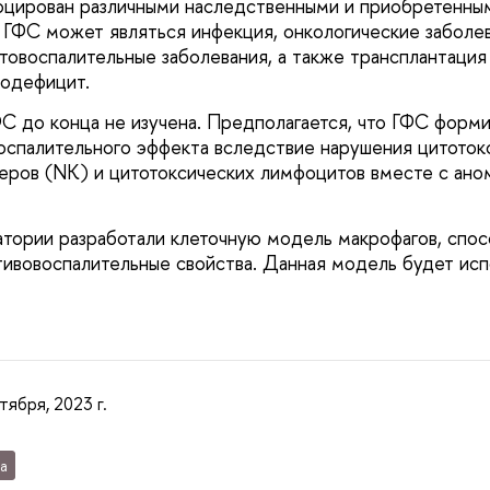
оцирован различными наследственными и приобретенны
 ГФС может являться инфекция, онкологические заболев
товоспалительные заболевания, а также трансплантация
нодефицит.
С до конца не изучена. Предполагается, что ГФС форми
оспалительного эффекта вследствие нарушения цитоток
еров (NK) и цитотоксических лимфоцитов вместе с ано
тории разработали клеточную модель макрофагов, спо
отивовоспалительные свойства. Данная модель будет исп
тября, 2023 г.
а