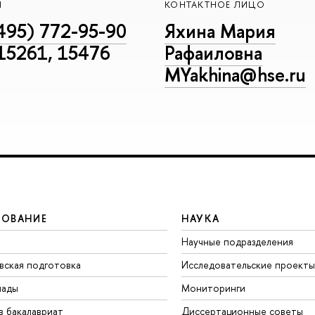
Н
КОНТАКТНОЕ ЛИЦО
495) 772-95-90
Яхина Мария
 15261, 15476
Рафаиловна
MYakhina@hse.ru
ЗОВАНИЕ
НАУКА
Научные подразделения
вская подготовка
Исследовательские проекты
иады
Мониторинги
в бакалавриат
Диссертационные советы