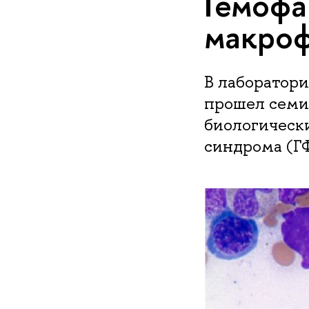
Ге­мо­ф
макроф
В лаборатор
прошел семи
биологическ
синдрома (Г