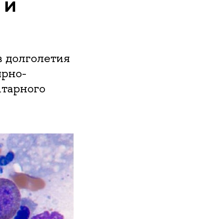
 и
 долголетия
ярно-
итарного