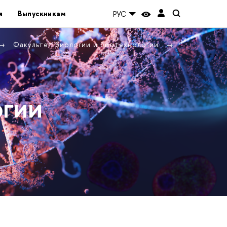
я
Выпускникам
РУС
Факультет биологии и биотехнологии
огии