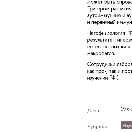
может быть спров
Тригером развития
аутоиммунные и ау
и первичный имму
Патофизиология ГФ
результате гиперв
естественных килл
макрофагов.
Сотрудники лабора
как про-, так и пр
изучении ГФС.
19 ок
Дата
Наук
Рубрики