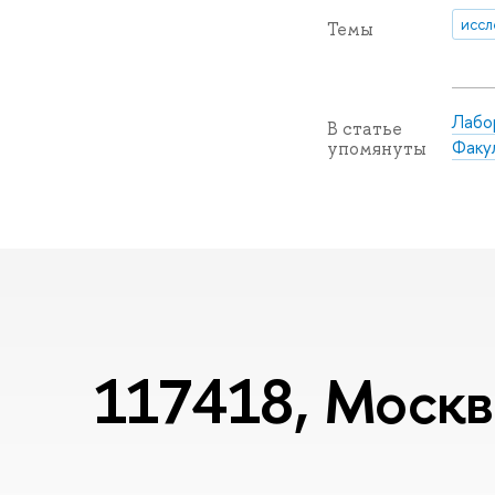
иссл
Темы
Лабо
В статье
Факу
упомянуты
117418, Москва