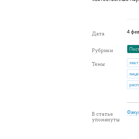
4 фев
Дата
Пос
Рубрики
лек
Темы
лиц
рас
Факу
В статье
упомянуты