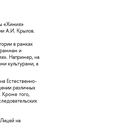
мы «Химия»
ии А.И. Крылов.
тории в рамках
граммам и
ях. Например, на
ми культурами, а
ана Естественно-
дении различных
 Кроме того,
следовательских
 Лицей на