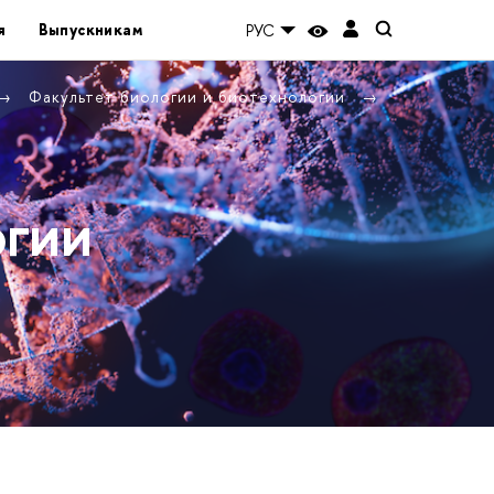
я
Выпускникам
РУС
Факультет биологии и биотехнологии
огии