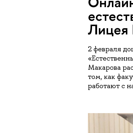
Онлайн
естест
Лицея
2 февраля до
«Естественн
Макарова ра
том, как фа
работают с 