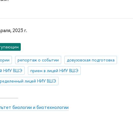
раля, 2023 г.
тупающим
тории
репортаж о событии
довузовская подготовка
ей НИУ ВШЭ
прием в лицей НИУ ВШЭ
пределенный лицей НИУ ВШЭ
льтет биологии и биотехнологии