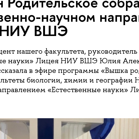
 Родительское собра
венно-научном напр
 НИУ ВШЭ
цент нашего факультета, руководитель
ые науки» Лицея НИУ ВШЭ Юлия Але
ссказала в эфире программы «Вышка р
культеты биологии, химии и географи
направлением «Естественные науки» Ли