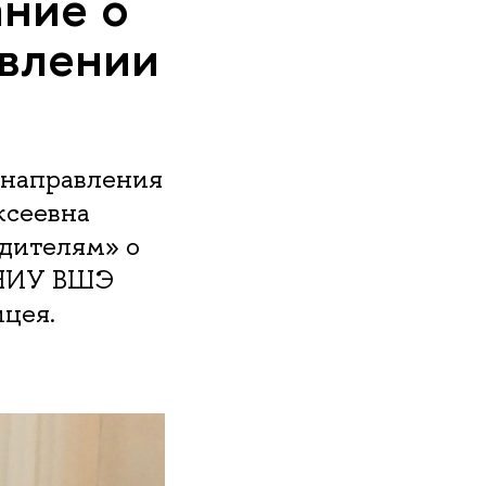
ние о
авлении
 направления
ксеевна
одителям» о
и НИУ ВШЭ
цея.