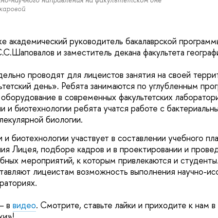
о-научного направления на факультетском дне
каровой
же академический руководитель бакалаврской програм
С.С.Шаповалов и заместитель декана факультета географ
ельно проводят для лицеистов занятия на своей терри
тетский день». Ребята занимаются по углубленным про
 оборудование в современных факультетских лаборатори
и и биотехнологии ребята учатся работе с бактериальны
екулярной биологии.
и и биотехнологии участвует в составлении учебного пл
ния Лицея, подборе кадров и в проектировании и прове
бных мероприятий, к которым привлекаются и студенты.
тавляют лицеистам возможность выполнения научно-ис
раториях.
— в
видео
. Смотрите, ставьте лайки и приходите к нам в
ки»!