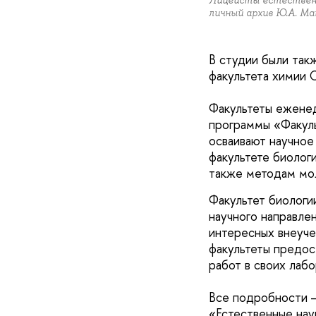
Лицеисты естественн
личный архив Ю.А. Ма
В студии были так
факультета химии 
Факультеты еженед
программы «Факуль
осваивают научное
факультете биологи
также методам мол
Факультет биологи
научного направле
интересных внеуче
факультеты предос
работ в своих лабо
Все подробности 
«Естественные нау