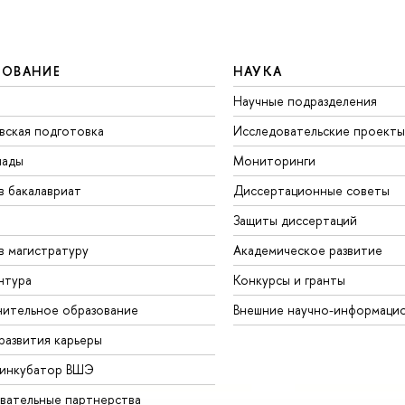
ЗОВАНИЕ
НАУКА
Научные подразделения
вская подготовка
Исследовательские проекты
иады
Мониторинги
в бакалавриат
Диссертационные советы
Защиты диссертаций
в магистратуру
Академическое развитие
нтура
Конкурсы и гранты
ительное образование
Внешние научно-информаци
развития карьеры
-инкубатор ВШЭ
вательные партнерства