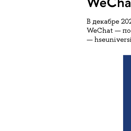
WeCha
В декабре 20
WeChat — по
— hseuniversi