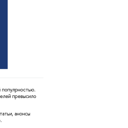
й популрностью.
телей превысило
татьи, анонсы
.