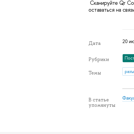
Сканируйте Qr Cod
оставаться на связи
20 ию
Дата
Пос
Рубрики
разъ
Темы
Факу
В статье
упомянуты