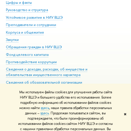
Цифры и факты
Ли
Руководство и структура
Дов
Устойчивое развитие в НИУ ВШЭ
Ол
Преподаватели и сотрудники
При
Корпуса и общежития
Вы
Закупки
При
Обращения граждан в НИУ ВШЭ
Ас
Фонд целевого капитала
До
Противодействие коррупции
Цен
Сведения о доходах, расходах, об имуществе и
Би
обязательствах имущественного характера
Об
Сведения об образовательной организации
Обр
Людям с ограниченными возможностями здоровья
Мы используем файлы cookies для улучшения работы сайта
Единая платежная страница
НИУ ВШЭ и большего удобства его использования. Более
подробную информацию об использовании файлов cookies
Работа в Вышке
можно найти
здесь
, наши правила обработки персональных
данных –
здесь
. Продолжая пользоваться сайтом, вы
✖
Редактору
подтверждаете, что были проинформированы об
© НИУ ВШЭ 1993–2026
Адреса и контакты
Условия использования
использовании файлов cookies сайтом НИУ ВШЭ и согласны
с нашими правилами обработки персональных данных. Вы
материалов
Политика конфиденциальности
Карта сайта