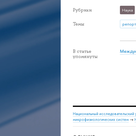
Рубрики
Наука
Темы
репорт
Междун
В статье
упомянуты
Национальный исследовательский 
микрофизиологических систем
→