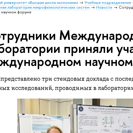
й университет «Высшая школа экономики»
Учебные подразделения
ая лаборатория микрофизиологических систем
Новости
Сотруд
 научном форуме
трудники Междунаро
боратории приняли уч
ждународном научном
 представлено три стендовых доклада с пос
ных исследований, проводимых в лаборатори