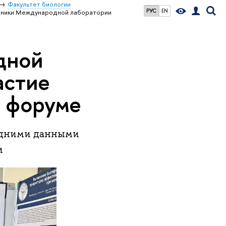
Факультет биологии
РУС
EN
ники Международной лаборатории
дной
астие
 форуме
ледними данными
и