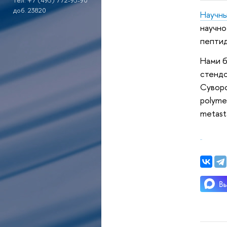
тел. +7 (495) 772-95-90
доб. 23820
Научн
научно
пептид
Нами б
стендо
Суворо
polyme
metasta