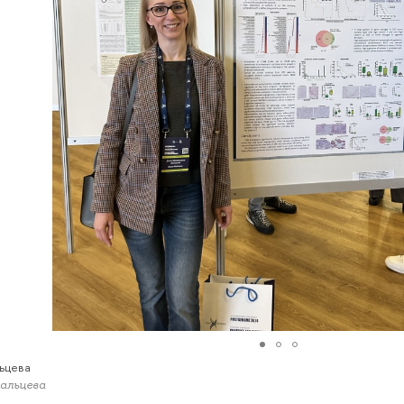
льцева
Мальцева