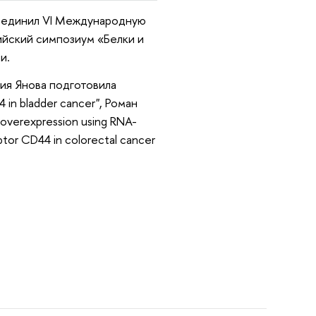
бъединил VI Международную
йский симпозиум «Белки и
и.
ия Янова подготовила
 in bladder cancer", Роман
 overexpression using RNA-
tor CD44 in colorectal cancer