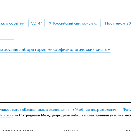
аж о событии
CD-44
XI Российский симпозиум «Белки и пептиды»
Постгеном-2
ародная лаборатория микрофизиологических систем
университет «Высшая школа экономики»
→
Учебные подразделения
→
Факу
Новости
→
Сотрудники Международной лаборатории приняли участие ме