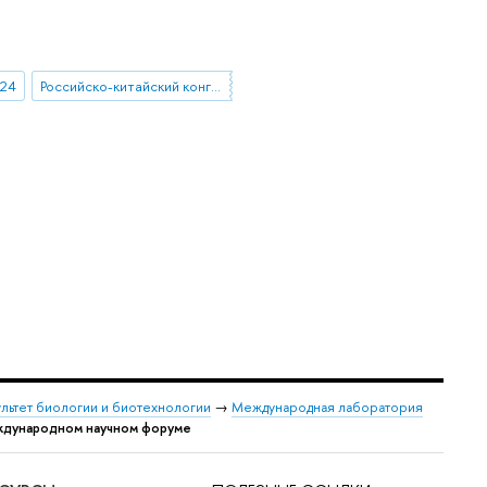
024
Российско-китайский конгресс в области наук о жизни
льтет биологии и биотехнологии
→
Международная лаборатория
ждународном научном форуме