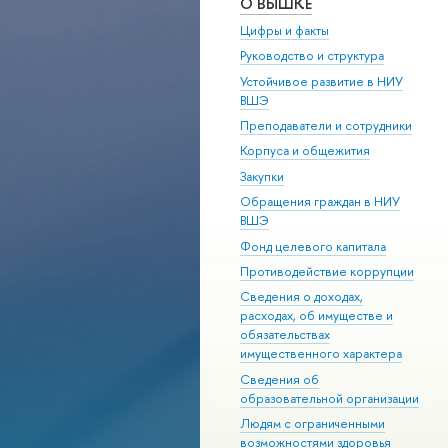
О ВЫШКЕ
Цифры и факты
Руководство и структура
Устойчивое развитие в НИУ
ВШЭ
Преподаватели и сотрудники
Корпуса и общежития
Закупки
Обращения граждан в НИУ
ВШЭ
Фонд целевого капитала
Противодействие коррупции
Сведения о доходах,
расходах, об имуществе и
обязательствах
имущественного характера
Сведения об
образовательной организации
Людям с ограниченными
возможностями здоровья