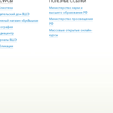
ЕСУРСЫ
ПОЛЕЗНЫЕ ССЫЛКИ
блиотека
Министерство науки и
высшего образования РФ
дательский дом ВШЭ
Министерство просвещения
ижный магазин «БукВышка»
РФ
пография
Массовые открытые онлайн-
диацентр
курсы
рналы ВШЭ
бликации