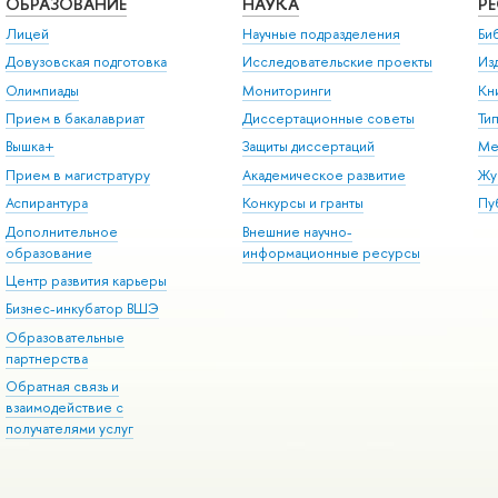
ОБРАЗОВАНИЕ
НАУКА
Р
Лицей
Научные подразделения
Би
Довузовская подготовка
Исследовательские проекты
Из
Олимпиады
Мониторинги
Кн
Прием в бакалавриат
Диссертационные советы
Ти
Вышка+
Защиты диссертаций
Ме
Прием в магистратуру
Академическое развитие
Жу
Аспирантура
Конкурсы и гранты
Пу
Дополнительное
Внешние научно-
образование
информационные ресурсы
Центр развития карьеры
Бизнес-инкубатор ВШЭ
Образовательные
партнерства
Обратная связь и
взаимодействие с
получателями услуг