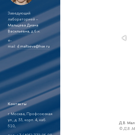
Заведующий
лабораторией –
Мальцева Диана
Васильевна
, д.б.н.
e-
mail:
d.maltseva@hse.ru
Контакты
г. Москва, Профсоюзная
ул., д. 33, корп. 4, каб.
Д.В. Ма
510,
© Д.В. 