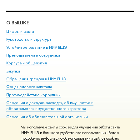
О ВЫШКЕ
ОБ
Цифры и факты
Ли
Руководство и структура
Дов
Устойчивое развитие в НИУ ВШЭ
Ол
Преподаватели и сотрудники
При
Корпуса и общежития
Вы
Закупки
При
Обращения граждан в НИУ ВШЭ
Ас
Фонд целевого капитала
До
Противодействие коррупции
Цен
Сведения о доходах, расходах, об имуществе и
Би
обязательствах имущественного характера
Об
Сведения об образовательной организации
Обр
Людям с ограниченными возможностями здоровья
Мы используем файлы cookies для улучшения работы сайта
Единая платежная страница
НИУ ВШЭ и большего удобства его использования. Более
подробную информацию об использовании файлов cookies