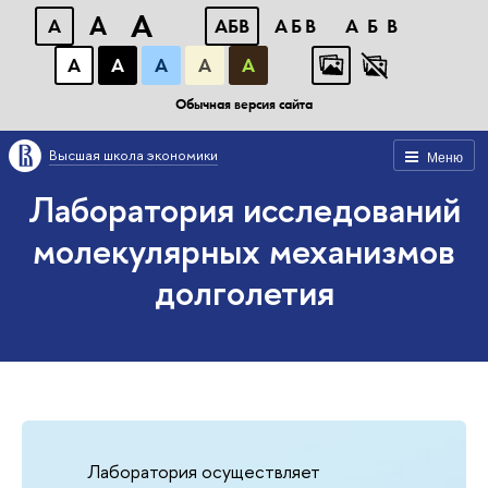
A
A
A
АБВ
АБВ
АБВ
А
А
А
А
А
Обычная версия сайта
Высшая школа экономики
Меню
Лаборатория исследований
молекулярных механизмов
долголетия
Лаборатория осуществляет