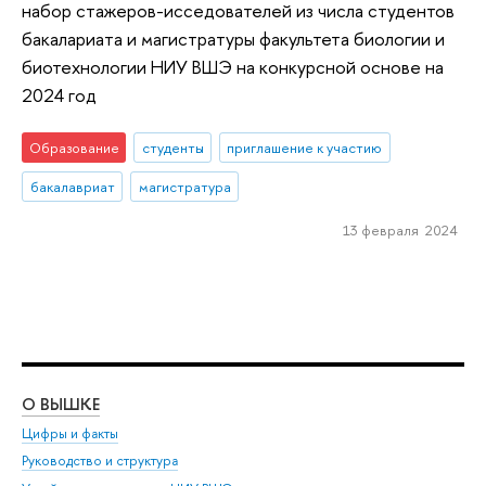
набор стажеров-исседователей из числа студентов
бакалариата и магистратуры факультета биологии и
биотехнологии НИУ ВШЭ на конкурсной основе на
2024 год
Образование
студенты
приглашение к участию
бакалавриат
магистратура
13 февраля 2024
О ВЫШКЕ
ОБ
Цифры и факты
Ли
Руководство и структура
Дов