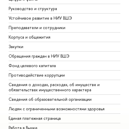
Руководство и структура
Д
Устойчивое развитие в НИУ ВШЭ
О
Преподаватели и сотрудники
П
Корпуса и общежития
В
Закупки
П
Обращения граждан в НИУ ВШЭ
А
Фонд целевого капитала
Д
Противодействие коррупции
Ц
Сведения о доходах, расходах, об имуществе и
Б
обязательствах имущественного характера
О
Сведения об образовательной организации
О
Людям с ограниченными возможностями здоровья
Единая платежная страница
Работа в Вышке