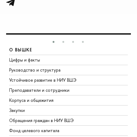
О ВЫШКЕ
Цифры и факты
Л
Руководство и структура
Д
Устойчивое развитие в НИУ ВШЭ
О
Преподаватели и сотрудники
П
Корпуса и общежития
В
Закупки
П
Обращения граждан в НИУ ВШЭ
А
Фонд целевого капитала
Д