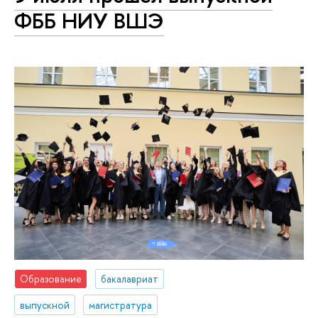
ФББ НИУ ВШЭ
Образование
бакалавриат
выпускной
магистратура