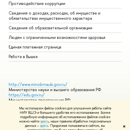
Противодействие коррупции
Ц
Сведения о доходах, расходах, об имуществе и
Б
обязательствах имущественного характера
О
Сведения об образовательной организации
О
Людям с ограниченными возможностями здоровья
Единая платежная страница
Работа в Вышке
http://www.minobrnauki.gov.ru/
Министерство науки и высшего образования РФ
https://edu.gov.ru/
Министерство просвещения РФ
https://elearning.hse.ru/mooc
Мы используем файлы cookies для улучшения работы сайта
Массовые открытые онлайн-курсы
НИУ ВШЭ и большего удобства его использования. Более
подробную информацию об использовании файлов cookies
можно найти
здесь
, наши правила обработки персональных
данных –
здесь
. Продолжая пользоваться сайтом, вы
✖
© НИУ ВШЭ 1993–2026
Адреса и контакты
Условия