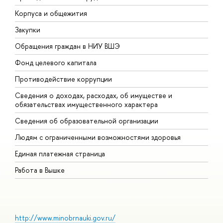
Корпуса и общежития
В
Закупки
П
Обращения граждан в НИУ ВШЭ
А
Фонд целевого капитала
Д
Противодействие коррупции
Ц
Сведения о доходах, расходах, об имуществе и
Б
обязательствах имущественного характера
О
Сведения об образовательной организации
О
Людям с ограниченными возможностями здоровья
Единая платежная страница
Работа в Вышке
http://www.minobrnauki.gov.ru/