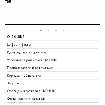
О ВЫШКЕ
Цифры и факты
Л
Руководство и структура
Д
Устойчивое развитие в НИУ ВШЭ
О
Преподаватели и сотрудники
П
Корпуса и общежития
В
Закупки
П
Обращения граждан в НИУ ВШЭ
А
Фонд целевого капитала
Д