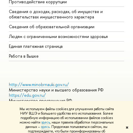
Противодействие коррупции
Ц
Сведения о доходах, расходах, об имуществе и
Б
обязательствах имущественного характера
О
Сведения об образовательной организации
О
Людям с ограниченными возможностями здоровья
Единая платежная страница
Работа в Вышке
http://www.minobrnauki.gov.ru/
Министерство науки и высшего образования РФ
https://edu.gov.ru/
Министерство просвещения РФ
https://elearning.hse.ru/mooc
Мы используем файлы cookies для улучшения работы сайта
Массовые открытые онлайн-курсы
НИУ ВШЭ и большего удобства его использования. Более
подробную информацию об использовании файлов cookies
можно найти
здесь
, наши правила обработки персональных
данных –
здесь
. Продолжая пользоваться сайтом, вы
✖
© НИУ ВШЭ 1993–2026
Адреса и контакты
Условия
подтверждаете, что были проинформированы об