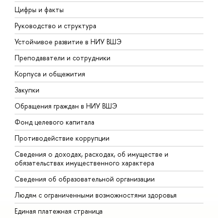
Цифры и факты
Л
Руководство и структура
Д
Устойчивое развитие в НИУ ВШЭ
О
Преподаватели и сотрудники
П
Корпуса и общежития
В
Закупки
П
Обращения граждан в НИУ ВШЭ
А
Фонд целевого капитала
Д
Противодействие коррупции
Ц
Сведения о доходах, расходах, об имуществе и
Б
обязательствах имущественного характера
О
Сведения об образовательной организации
О
Людям с ограниченными возможностями здоровья
Единая платежная страница