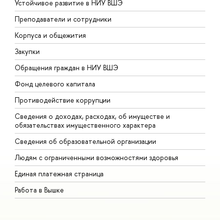
Устойчивое развитие в НИУ ВШЭ
О
Преподаватели и сотрудники
П
Корпуса и общежития
В
Закупки
П
Обращения граждан в НИУ ВШЭ
А
Фонд целевого капитала
Д
Противодействие коррупции
Ц
Сведения о доходах, расходах, об имуществе и
Б
обязательствах имущественного характера
О
Сведения об образовательной организации
О
Людям с ограниченными возможностями здоровья
Единая платежная страница
Работа в Вышке