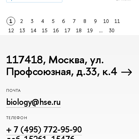
1
2
3
4
5
6
7
8
9
10
11
12
13
14
15
16
17
18
19
...
30
117418, Москва, ул.
Профсоюзная, д.33, к.4
ПОЧТА
biology@hse.ru
ТЕЛЕФОН
+ 7 (495) 772-95-90
доб. 15261, 15476