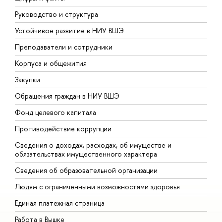
Руководство и структура
Д
Устойчивое развитие в НИУ ВШЭ
О
Преподаватели и сотрудники
П
Корпуса и общежития
В
Закупки
П
Обращения граждан в НИУ ВШЭ
А
Фонд целевого капитала
Д
Противодействие коррупции
Ц
Сведения о доходах, расходах, об имуществе и
Б
обязательствах имущественного характера
О
Сведения об образовательной организации
О
Людям с ограниченными возможностями здоровья
Единая платежная страница
Работа в Вышке