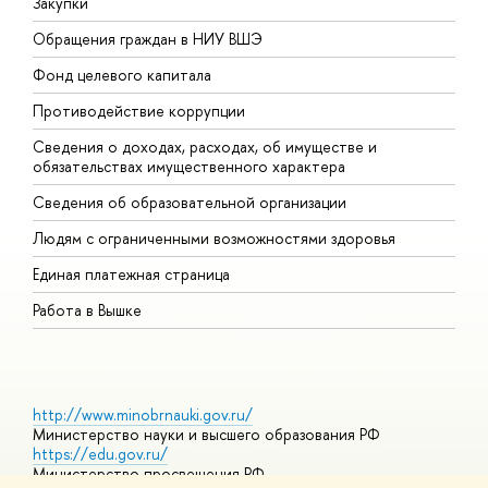
Закупки
П
Обращения граждан в НИУ ВШЭ
А
Фонд целевого капитала
Д
Противодействие коррупции
Ц
Сведения о доходах, расходах, об имуществе и
Б
обязательствах имущественного характера
О
Сведения об образовательной организации
О
Людям с ограниченными возможностями здоровья
Единая платежная страница
Работа в Вышке
http://www.minobrnauki.gov.ru/
Министерство науки и высшего образования РФ
https://edu.gov.ru/
Министерство просвещения РФ