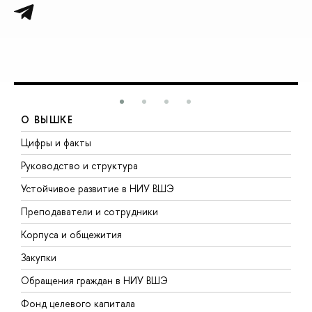
О ВЫШКЕ
Цифры и факты
Л
Руководство и структура
Д
Устойчивое развитие в НИУ ВШЭ
О
Преподаватели и сотрудники
П
Корпуса и общежития
В
Закупки
П
Обращения граждан в НИУ ВШЭ
А
Фонд целевого капитала
Д