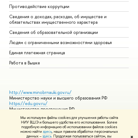
Противодействие коррупции
Ц
Сведения о доходах, расходах, об имуществе и
Б
обязательствах имущественного характера
О
Сведения об образовательной организации
О
Людям с ограниченными возможностями здоровья
Единая платежная страница
Работа в Вышке
http://www.minobrnauki.gov.ru/
Министерство науки и высшего образования РФ
https://edu.gov.ru/
Министерство просвещения РФ
https://elearning.hse.ru/mooc
Мы используем файлы cookies для улучшения работы сайта
Массовые открытые онлайн-курсы
НИУ ВШЭ и большего удобства его использования. Более
подробную информацию об использовании файлов cookies
можно найти
здесь
, наши правила обработки персональных
данных –
здесь
. Продолжая пользоваться сайтом, вы
✖